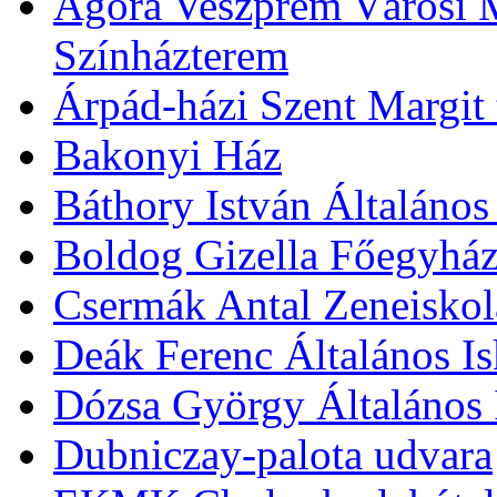
Agóra Veszprém Városi 
Színházterem
Árpád-házi Szent Margit
Bakonyi Ház
Báthory István Általános
Boldog Gizella Főegyhá
Csermák Antal Zeneiskol
Deák Ferenc Általános Is
Dózsa György Általános 
Dubniczay-palota udvara