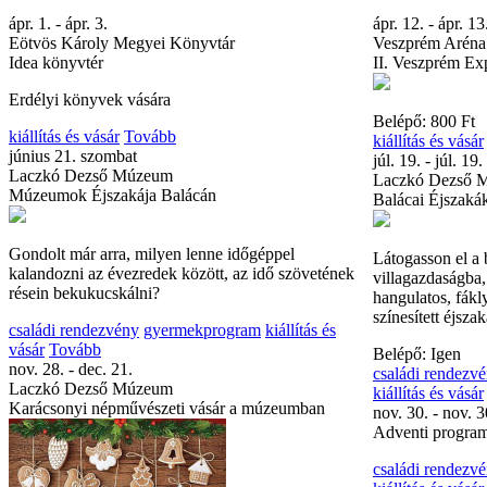
ápr. 1. - ápr. 3.
ápr. 12. - ápr. 13
Eötvös Károly Megyei Könyvtár
Veszprém Aréna
Idea könyvtér
II. Veszprém Exp
Erdélyi könyvek vására
Belépő: 800 Ft
kiállítás és vásár
Tovább
kiállítás és vásár
június 21. szombat
júl. 19. - júl. 19.
Laczkó Dezső Múzeum
Laczkó Dezső 
Múzeumok Éjszakája Balácán
Balácai Éjszaká
Gondolt már arra, milyen lenne időgéppel
Látogasson el a 
kalandozni az évezredek között, az idő szövetének
villagazdaságba, 
résein bekukucskálni?
hangulatos, fák
színesített éjszak
családi rendezvény
gyermekprogram
kiállítás és
vásár
Tovább
Belépő: Igen
nov. 28. - dec. 21.
családi rendezv
Laczkó Dezső Múzeum
kiállítás és vásár
Karácsonyi népművészeti vásár a múzeumban
nov. 30. - nov. 3
Adventi progra
családi rendezv