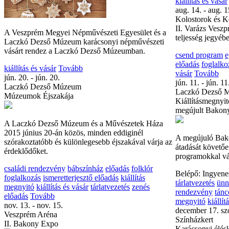
kiállítás és vásár
aug. 14. - aug. 1
Kolostorok és K
II. Varázs Vesz
A Veszprém Megyei Népművészeti Egyesület és a
teljesség jegyéb
Laczkó Dezső Múzeum karácsonyi népművészeti
vásárt rendez a Laczkó Dezső Múzeumban.
csend program
e
előadás
foglalko
kiállítás és vásár
Tovább
vásár
Tovább
jún. 20. - jún. 20.
jún. 11. - jún. 11
Laczkó Dezső Múzeum
Laczkó Dezső 
Múzeumok Éjszakája
Kiállításmegnyit
megújult Bakon
A Laczkó Dezső Múzeum és a Művészetek Háza
2015 június 20-án közös, minden eddiginél
A megújuló Bak
szórakoztatóbb és különlegesebb éjszakával várja az
átadását követőe
érdeklődőket.
programokkal vá
családi rendezvény
bábszínház
előadás
folklór
Belépő: Ingyene
foglalkozás
ismeretterjesztő előadás
kiállítás
tárlatvezetés
ünn
megnyitó
kiállítás és vásár
tárlatvezetés
zenés
rendezvény
tánc
előadás
Tovább
megnyitó
kiállít
nov. 13. - nov. 15.
december 17. s
Veszprém Aréna
Színházkert
II. Bakony Expo
Karácsonyi élés