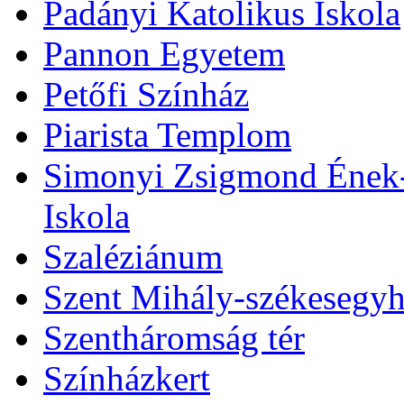
Padányi Katolikus Iskola
Pannon Egyetem
Petőfi Színház
Piarista Templom
Simonyi Zsigmond Ének-Z
Iskola
Szaléziánum
Szent Mihály-székesegy
Szentháromság tér
Színházkert