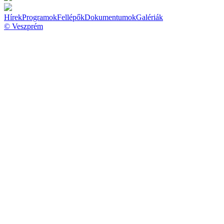
Hírek
Programok
Fellépők
Dokumentumok
Galériák
© Veszprém