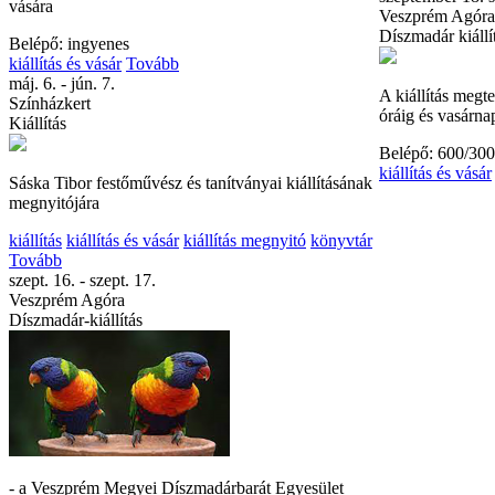
vására
Veszprém Agóra
Díszmadár kiállí
Belépő: ingyenes
kiállítás és vásár
Tovább
máj. 6. - jún. 7.
A kiállítás megt
Színházkert
óráig és vasárna
Kiállítás
Belépő: 600/300
kiállítás és vásár
Sáska Tibor festőművész és tanítványai kiállításának
megnyitójára
kiállítás
kiállítás és vásár
kiállítás megnyitó
könyvtár
Tovább
szept. 16. - szept. 17.
Veszprém Agóra
Díszmadár-kiállítás
- a Veszprém Megyei Díszmadárbarát Egyesület