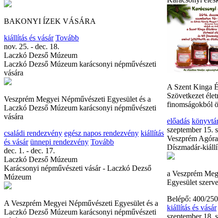
BAKONYI ÍZEK VÁSÁRA
kiállítás és vásár
Tovább
nov. 25. - dec. 18.
Laczkó Dezső Múzeum
Laczkó Dezső Múzeum karácsonyi népművészeti
vására
A Szent Kinga Él
Szövetkezet élet
Veszprém Megyei Népművészeti Egyesület és a
finomságokból ös
Laczkó Dezső Múzeum karácsonyi népművészeti
vására
előadás
könyvtá
szeptember 15. 
családi rendezvény
egész napos rendezvény
kiállítás
Veszprém Agóra
és vásár
ünnepi rendezvény
Tovább
Díszmadár-kiállí
dec. 1. - dec. 17.
Laczkó Dezső Múzeum
Karácsonyi népművészeti vásár - Laczkó Dezső
a Veszprém Meg
Múzeum
Egyesület szerv
Belépő: 400/250
A Veszprém Megyei Népművészeti Egyesület és a
kiállítás és vásár
Laczkó Dezső Múzeum karácsonyi népművészeti
szeptember 18. 