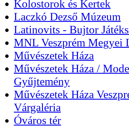
Kolostorok és Kertek
Laczkó Dezső Múzeum
Latinovits - Bujtor Játék
MNL Veszprém Megyei L
Művészetek Háza
Művészetek Háza / Moder
Gyűjtemény
Művészetek Háza Veszpré
Várgaléria
Óváros tér