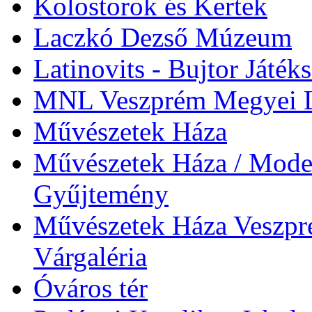
Kolostorok és Kertek
Laczkó Dezső Múzeum
Latinovits - Bujtor Játék
MNL Veszprém Megyei L
Művészetek Háza
Művészetek Háza / Moder
Gyűjtemény
Művészetek Háza Veszpré
Várgaléria
Óváros tér