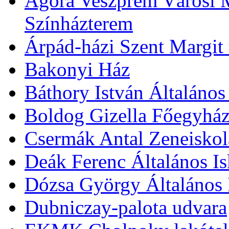
Agóra Veszprém Városi 
Színházterem
Árpád-házi Szent Margit
Bakonyi Ház
Báthory István Általános
Boldog Gizella Főegyhá
Csermák Antal Zeneiskol
Deák Ferenc Általános Is
Dózsa György Általános 
Dubniczay-palota udvara