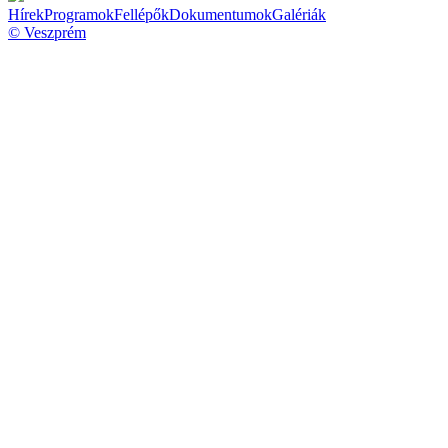
Hírek
Programok
Fellépők
Dokumentumok
Galériák
© Veszprém