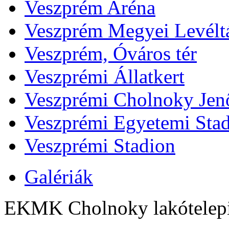
Veszprém Aréna
Veszprém Megyei Levélt
Veszprém, Óváros tér
Veszprémi Állatkert
Veszprémi Cholnoky Jenő
Veszprémi Egyetemi Sta
Veszprémi Stadion
Galériák
EKMK Cholnoky lakótelep