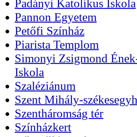
Padányi Katolikus Iskola
Pannon Egyetem
Petőfi Színház
Piarista Templom
Simonyi Zsigmond Ének-Z
Iskola
Szaléziánum
Szent Mihály-székesegy
Szentháromság tér
Színházkert