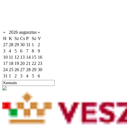
«
2026 augusztus
»
H
K
Sz
Cs
P
Sz
V
27
28
29
30
31
1
2
3
4
5
6
7
8
9
10
11
12
13
14
15
16
17
18
19
20
21
22
23
24
25
26
27
28
29
30
31
1
2
3
4
5
6