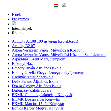
Hírek
Programok
Intézmények
Rólunk
ActiCity A1.08 100-as terem (projektoros)
Acticity B2.07
Agóra Veszprém Városi Művelődési Központ
Agóra Veszprém Városi Művelődési Központ Színházterem
Árpád-házi Szent Margit templom
Bakonyi Ház
Báthory István Általános Iskola
Boldog Gizella Főegyházmegyei Gyűjtemény
Csermák Antal Zeneiskola
Deák Ferenc Általános Iskola
Dózsa György Általános Iskola
Dubniczay-palota udvara
EKMK Cholnoky lakótelepi Könyvtár
EKMK Dózsavárosi Könyvtár
EKMK Március 15. úti Könyvtár
Eötvös Károly Megyei Könyvtár