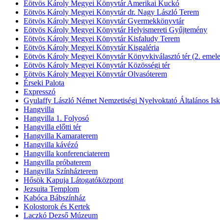
Eötvös Károly Megyei Könyvtár Amerikai Kuckó
Eötvös Károly Megyei Könyvtár dr. Nagy László Terem
Eötvös Károly Megyei Könyvtár Gyermekkönyvtár
Eötvös Károly Megyei Könyvtár Helyismereti Gyűjtemény
Eötvös Károly Megyei Könyvtár Kisfaludy Terem
Eötvös Károly Megyei Könyvtár Kisgaléria
Eötvös Károly Megyei Könyvtár Könyvkiválasztó tér (2. emele
Eötvös Károly Megyei Könyvtár Közösségi tér
Eötvös Károly Megyei Könyvtár Olvasóterem
Érseki Palota
Expresszó
Gyulaffy László Német Nemzetiségi Nyelvoktató Általános Isk
Hangvilla
Hangvilla 1. Folyosó
Hangvilla előtti tér
Hangvilla Kamaraterem
Hangvilla kávézó
Hangvilla konferenciaterem
Hangvilla próbaterem
Hangvilla Színházterem
Hősök Kapuja Látogatóközpont
Jezsuita Templom
Kabóca Bábszínház
Kolostorok és Kertek
Laczkó Dezső Múzeum