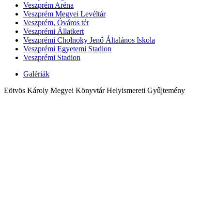
Veszprém Aréna
Veszprém Megyei Levéltár
Veszprém, Óváros tér
Veszprémi Állatkert
Veszprémi Cholnoky Jenő Általános Iskola
Veszprémi Egyetemi Stadion
Veszprémi Stadion
Galériák
Eötvös Károly Megyei Könyvtár Helyismereti Gyűjtemény