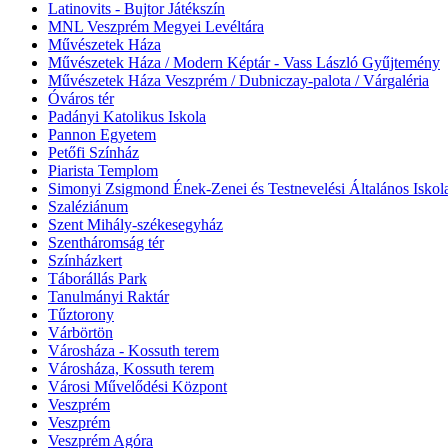
Latinovits - Bujtor Játékszín
MNL Veszprém Megyei Levéltára
Művészetek Háza
Művészetek Háza / Modern Képtár - Vass László Gyűjtemény
Művészetek Háza Veszprém / Dubniczay-palota / Várgaléria
Óváros tér
Padányi Katolikus Iskola
Pannon Egyetem
Petőfi Színház
Piarista Templom
Simonyi Zsigmond Ének-Zenei és Testnevelési Általános Iskol
Szaléziánum
Szent Mihály-székesegyház
Szentháromság tér
Színházkert
Táborállás Park
Tanulmányi Raktár
Tűztorony
Várbörtön
Városháza - Kossuth terem
Városháza, Kossuth terem
Városi Művelődési Központ
Veszprém
Veszprém
Veszprém Agóra