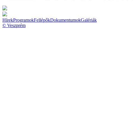
Hírek
Programok
Fellépők
Dokumentumok
Galériák
© Veszprém