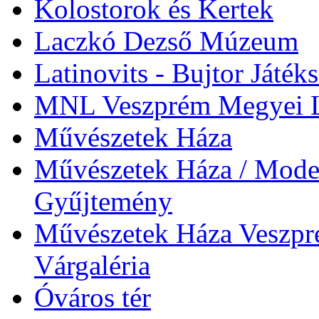
Kolostorok és Kertek
Laczkó Dezső Múzeum
Latinovits - Bujtor Játék
MNL Veszprém Megyei L
Művészetek Háza
Művészetek Háza / Moder
Gyűjtemény
Művészetek Háza Veszpré
Várgaléria
Óváros tér