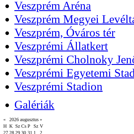
Veszprém Aréna
Veszprém Megyei Levélt
Veszprém, Óváros tér
Veszprémi Állatkert
Veszprémi Cholnoky Jenő
Veszprémi Egyetemi Sta
Veszprémi Stadion
Galériák
«
2026 augusztus
»
H
K
Sz
Cs
P
Sz
V
27
28
29
30
31
1
2