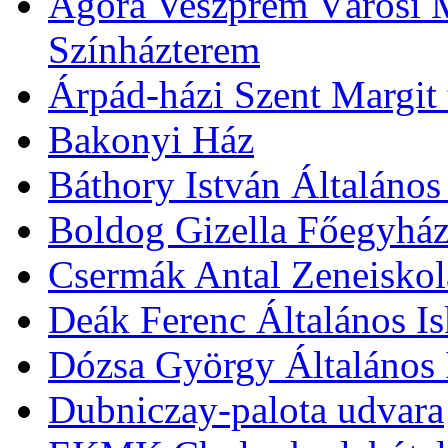
Agóra Veszprém Városi 
Színházterem
Árpád-házi Szent Margit
Bakonyi Ház
Báthory István Általános
Boldog Gizella Főegyhá
Csermák Antal Zeneiskol
Deák Ferenc Általános Is
Dózsa György Általános 
Dubniczay-palota udvara