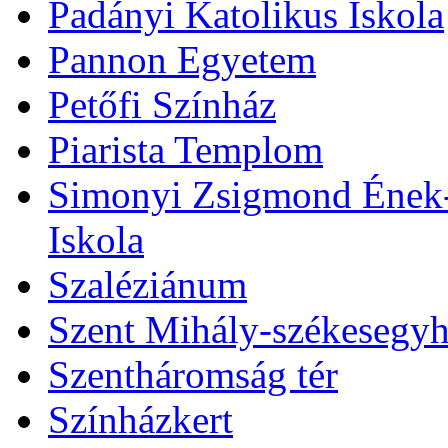
Padányi Katolikus Iskola
Pannon Egyetem
Petőfi Színház
Piarista Templom
Simonyi Zsigmond Ének-Z
Iskola
Szaléziánum
Szent Mihály-székesegy
Szentháromság tér
Színházkert