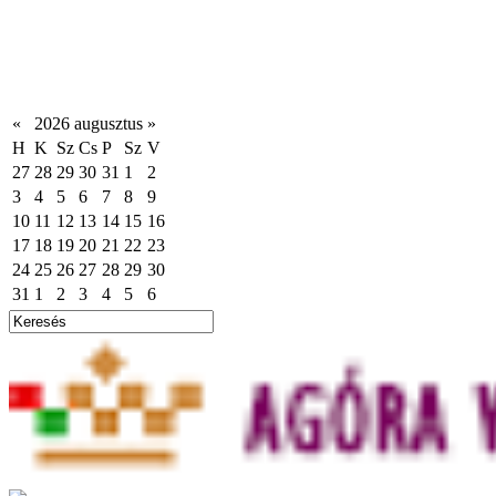
«
2026 augusztus
»
H
K
Sz
Cs
P
Sz
V
27
28
29
30
31
1
2
3
4
5
6
7
8
9
10
11
12
13
14
15
16
17
18
19
20
21
22
23
24
25
26
27
28
29
30
31
1
2
3
4
5
6