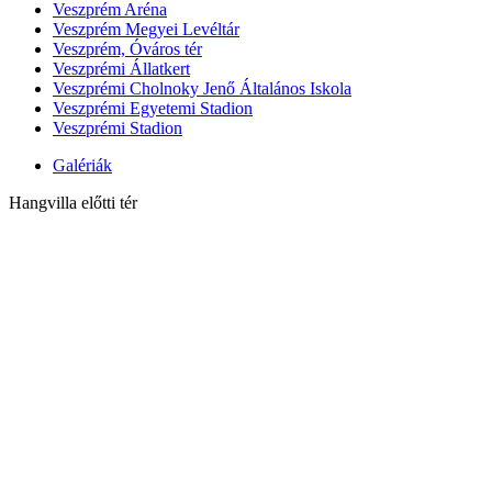
Veszprém Aréna
Veszprém Megyei Levéltár
Veszprém, Óváros tér
Veszprémi Állatkert
Veszprémi Cholnoky Jenő Általános Iskola
Veszprémi Egyetemi Stadion
Veszprémi Stadion
Galériák
Hangvilla előtti tér