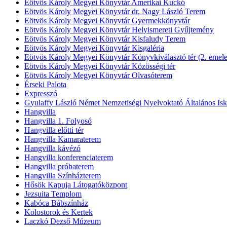
Eötvös Károly Megyei Könyvtár Amerikai Kuckó
Eötvös Károly Megyei Könyvtár dr. Nagy László Terem
Eötvös Károly Megyei Könyvtár Gyermekkönyvtár
Eötvös Károly Megyei Könyvtár Helyismereti Gyűjtemény
Eötvös Károly Megyei Könyvtár Kisfaludy Terem
Eötvös Károly Megyei Könyvtár Kisgaléria
Eötvös Károly Megyei Könyvtár Könyvkiválasztó tér (2. emele
Eötvös Károly Megyei Könyvtár Közösségi tér
Eötvös Károly Megyei Könyvtár Olvasóterem
Érseki Palota
Expresszó
Gyulaffy László Német Nemzetiségi Nyelvoktató Általános Isk
Hangvilla
Hangvilla 1. Folyosó
Hangvilla előtti tér
Hangvilla Kamaraterem
Hangvilla kávézó
Hangvilla konferenciaterem
Hangvilla próbaterem
Hangvilla Színházterem
Hősök Kapuja Látogatóközpont
Jezsuita Templom
Kabóca Bábszínház
Kolostorok és Kertek
Laczkó Dezső Múzeum