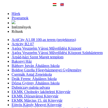
Hírek
Programok
Intézmények
Rólunk
ActiCity A1.08 100-as terem (projektoros)
Acticity B2.07
Agóra Veszprém Városi Művelődési Központ
Agóra Veszprém Városi Művelődési Központ Színházterem
Árpád-házi Szent Margit templom
Bakonyi Ház
Báthory István Általános Iskola
Boldog Gizella Főegyházmegyei Gyűjtemény
Csermák Antal Zeneiskola
Deák Ferenc Általános Iskola
Dózsa György Általános Iskola
Dubniczay-palota udvara
EKMK Cholnoky lakótelepi Könyvtár
EKMK Dózsavárosi Könyvtár
EKMK Március 15. úti Könyvtár
Eötvös Károly Megyei Könyvtár