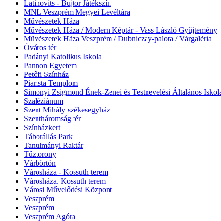
Latinovits - Bujtor Játékszín
MNL Veszprém Megyei Levéltára
Művészetek Háza
Művészetek Háza / Modern Képtár - Vass László Gyűjtemény
Művészetek Háza Veszprém / Dubniczay-palota / Várgaléria
Óváros tér
Padányi Katolikus Iskola
Pannon Egyetem
Petőfi Színház
Piarista Templom
Simonyi Zsigmond Ének-Zenei és Testnevelési Általános Iskol
Szaléziánum
Szent Mihály-székesegyház
Szentháromság tér
Színházkert
Táborállás Park
Tanulmányi Raktár
Tűztorony
Várbörtön
Városháza - Kossuth terem
Városháza, Kossuth terem
Városi Művelődési Központ
Veszprém
Veszprém
Veszprém Agóra