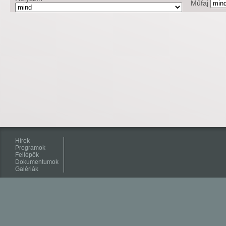
Műfaj
Hírek
Programok
Fellépők
Dokumentumok
Galériák