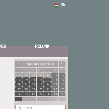
YEK
RÓLUNK
«
2026 AUGUSZTUS
»
H
K
SZ
CS
P
SZ
V
27
28
29
30
31
1
2
3
4
5
6
7
8
9
10
11
12
13
14
15
16
17
18
19
20
21
22
23
24
25
26
27
28
29
30
31
1
2
3
4
5
6