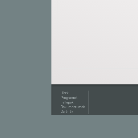
Hírek
Programok
Fellépők
Dokumentumok
Galériák