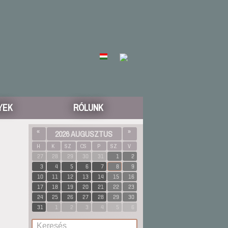
YEK
RÓLUNK
«
2026 AUGUSZTUS
»
H
K
SZ
CS
P
SZ
V
27
28
29
30
31
1
2
3
4
5
6
7
8
9
10
11
12
13
14
15
16
17
18
19
20
21
22
23
24
25
26
27
28
29
30
31
1
2
3
4
5
6