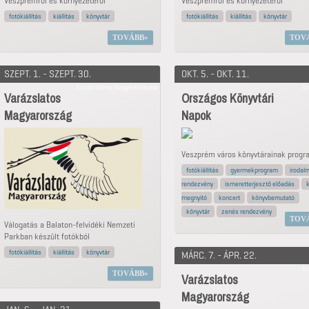
Veszprémről és környezetéről
Veszprémről és környezetéről
fotókiállítás
kiállítás
könyvtár
fotókiállítás
kiállítás
könyvtár
TOVÁBB
TOV
SZEPT. 1. - SZEPT. 30.
OKT. 5. - OKT. 11.
Eötvös Károly Megyei Könyvtár
Sz
Varázslatos
Országos Könyvtári
Magyarország
Napok
Veszprém város könyvtárainak progr
fotókiállítás
gyermekprogram
irodalm
rendezvény
ismeretterjesztő előadás
k
megnyitó
koncert
könyvbemutató
könyvtár
zenés rendezvény
TOV
Válogatás a Balaton-felvidéki Nemzeti
Parkban készült fotókból
fotókiállítás
kiállítás
könyvtár
MÁRC. 7. - ÁPR. 22.
Sz
TOVÁBB
Varázslatos
Magyarország