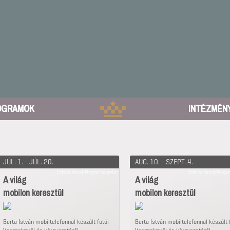
OGRAMOK
INTÉZMÉN
JÚL. 1. - JÚL. 20.
AUG. 10. - SZEPT. 4.
Eötvös Károly Megyei Könyvtár
Eötvös Károly Megye
A világ
A világ
mobilon keresztül
mobilon keresztül
Berta István mobiltelefonnal készült fotói
Berta István mobiltelefonnal készült 