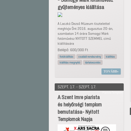
gyűjteményes kiállítása
A Laczkó Dezső Múzeum tisztelettel
meghívja Önt 2016. augusztus 20-án,
szombaton 14 órára Somogyi Márk
fotóművész NYITOTT SZEMMEL című
kiállítására
Belépő: 600/300 Ft
fotókiállítás
családi rendezvény
kiállítás
kiállítás megnyitó
tárlatvezetés
TOVÁBB
SZEPT. 17. - SZEPT. 17.
Piarista Templom
A Szent Imre piarista
és helyőrségi templom
bemutatása- Nyitott
Templomok Napja