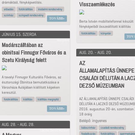
drámákból, fényképvetítés.
Visszaemlékezés
előadás
fotókiállítás
irodalmi rendezvény
színház
színpadi rendezvény
TOVÁBB
Berta István mobiltelefonnal készült
fényképeiből összeállított kiállítás
fotókiállítás
könyvtár
JÚNIUS 15. SZERDA
TOV
Veszprém
Madárszálltában az
obinitsai Finnugor Főváros és a
AUG. 20. - AUG. 20.
Szetu Királyság felett
Laczkó Dezs
AZ
ÁLLAMALAPÍTÁS ÜNNEPE
CSALÁDI DÉLUTÁN A LAC
A tavalyi Finnugor Kulturális Főváros, az
észtországi Obinitsa bemutatkozása a
DEZSŐ MÚZEUMBAN
Városháza Aulájában kiállított képeken
keresztül.
AZ ÁLLAMALAPÍTÁS ÜNNEPE CSALÁDI
fotókiállítás
kiállítás
kiállítás megnyitó
DÉLUTÁN A LACZKÓ DEZSŐ MÚZEUM
TOVÁBB
2016. augusztus 20-án, szombaton
18 óráig
Belépő: ingyenes
AUG. 28. - AUG. 28.
bábszínház
családi rendezvény
Laczkó Dezső Múzeum
foglalkozás
fotókiállítás
gyermekpro