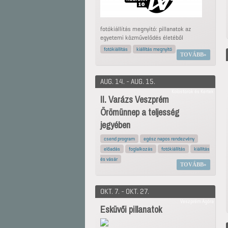
fotókiállítás megnyitó: pillanatok az
egyetemi közművelődés életéből
fotókiállítás
kiállítás megnyitó
TOVÁBB
AUG. 14. - AUG. 15.
Kolostorok és Kertek
II. Varázs Veszprém
Örömünnep a teljesség
jegyében
csend program
egész napos rendezvény
előadás
foglalkozás
fotókiállítás
kiállítás
és vásár
TOVÁBB
OKT. 7. - OKT. 27.
Veszprém Agóra
Esküvői pillanatok