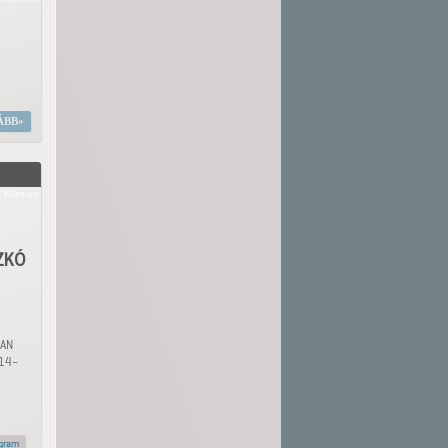
ÁBB
ő Múzeum
ZKÓ
BAN
 14–
gram