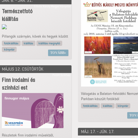
JAN. 6. - JAN. 31.
Eötvös Károly Megyei Könyvtár
Természetfotó
kiállítás
Pillangók szárnyán, kövek és hegyek között
fotókiállítás
kiállítás
kiállítás megnyitó
könyvtár
TOVÁBB
MÁJUS 12. CSÜTÖRTÖK
Petőfi Színház
Finn irodalmi és
színházi est
Válogatás a Balaton-felvidéki Nemzet
Parkban készült fotókból
fotókiállítás
kiállítás
könyvtár
TOV
MÁJ. 17. - JÚN. 17.
Részletek finn irodalmi művekből,
Sz