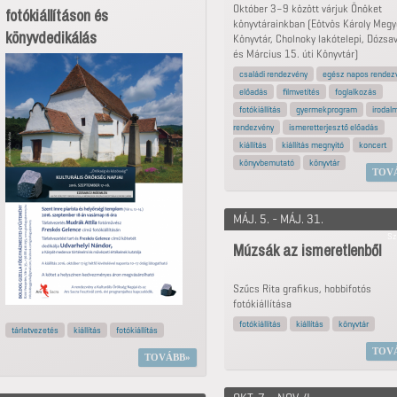
Október 3–9 között várjuk Önöket
fotókiállításon és
könyvtárainkban (Eötvös Károly Megy
könyvdedikálás
Könyvtár, Cholnoky lakótelepi, Dózsa
és Március 15. úti Könyvtár)
családi rendezvény
egész napos rendez
előadás
filmvetítés
foglalkozás
fotókiállítás
gyermekprogram
irodalm
rendezvény
ismeretterjesztő előadás
kiállítás
kiállítás megnyitó
koncert
könyvbemutató
könyvtár
TOV
MÁJ. 5. - MÁJ. 31.
Sz
Múzsák az ismeretlenből
Szűcs Rita grafikus, hobbifotós
fotókiállítása
fotókiállítás
kiállítás
könyvtár
tárlatvezetés
kiállítás
fotókiállítás
TOV
TOVÁBB