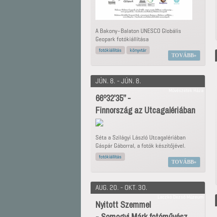
A Bakony–Balaton UNESCO Globális
Geopark fotókiállítása
fotókiállítás
könyvtár
TOVÁBB
JÚN. 8. - JÚN. 8.
Művészetek Háza
66º32’35’’ -
Finnország az Utcagalériában
Séta a Szilágyi László Utcagalériában
Gáspár Gáborral, a fotók készítőjével.
fotókiállítás
TOVÁBB
AUG. 20. - OKT. 30.
Laczkó Dezső Múzeum
Nyitott Szemmel
- Somogyi Márk fotóművész