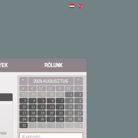
YEK
RÓLUNK
«
2026 AUGUSZTUS
»
H
K
SZ
CS
P
SZ
V
27
28
29
30
31
1
2
3
4
5
6
7
8
9
i Könyvtár
10
11
12
13
14
15
16
17
18
19
20
21
22
23
24
25
26
27
28
29
30
31
1
2
3
4
5
6
fotói