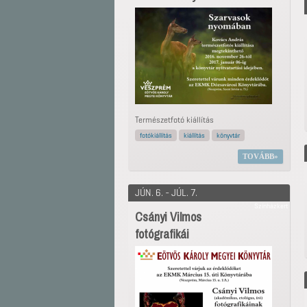
Természetfotó kiállítás
fotókiállítás
kiállítás
könyvtár
TOVÁBB
JÚN. 6. - JÚL. 7.
Színházkert
Csányi Vilmos
fotógrafikái