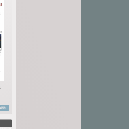
i
ÁBB
ínházkert