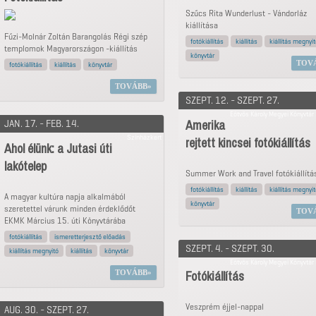
Szűcs Rita Wunderlust - Vándorláz
kiállítása
Fűzi-Molnár Zoltán Barangolás Régi szép
fotókiállítás
kiállítás
kiállítás megnyi
templomok Magyarországon -kiállítás
könyvtár
TOV
fotókiállítás
kiállítás
könyvtár
TOVÁBB
SZEPT. 12. - SZEPT. 27.
Eötvös Károly Megyei Könyvtár 
Amerika
JAN. 17. - FEB. 14.
Színházkert
rejtett kincsei fotókiállítás
Ahol élünk: a Jutasi úti
lakótelep
Summer Work and Travel fotókiállítá
fotókiállítás
kiállítás
kiállítás megnyi
A magyar kultúra napja alkalmából
könyvtár
szeretettel várunk minden érdeklődőt
TOV
EKMK Március 15. úti Könyvtárába
fotókiállítás
ismeretterjesztő előadás
SZEPT. 4. - SZEPT. 30.
kiállítás megnyitó
kiállítás
könyvtár
Eötvös Károly Megyei Könyvtár 
Fotókiállítás
TOVÁBB
Veszprém éjjel-nappal
AUG. 30. - SZEPT. 27.