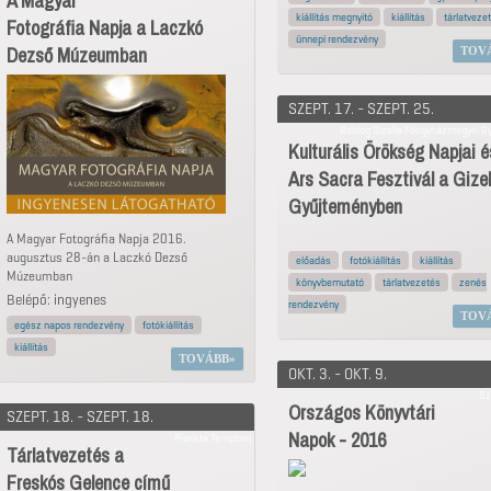
A Magyar
kiállítás megnyitó
kiállítás
tárlatveze
Fotográfia Napja a Laczkó
ünnepi rendezvény
Dezső Múzeumban
TOV
SZEPT. 17. - SZEPT. 25.
Boldog Gizella Főegyházmegyei G
Kulturális Örökség Napjai é
Ars Sacra Fesztivál a Gizel
Gyűjteményben
A Magyar Fotográfia Napja 2016.
augusztus 28-án a Laczkó Dezső
előadás
fotókiállítás
kiállítás
Múzeumban
könyvbemutató
tárlatvezetés
zenés
Belépő: ingyenes
rendezvény
TOV
egész napos rendezvény
fotókiállítás
kiállítás
TOVÁBB
OKT. 3. - OKT. 9.
Sz
Országos Könyvtári
SZEPT. 18. - SZEPT. 18.
Napok - 2016
Piarista Templom
Tárlatvezetés a
Freskós Gelence című