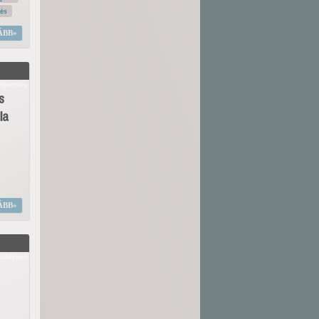
tés
ÁBB
yűjtemény
s
la
ÁBB
ínházkert