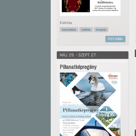
Kiállítás
fotókiállítás
kiállítás
könyvtár
TOVÁBB
MÁJ. 29. - SZEPT. 27.
Eötvös Károly Megyei Könyvtár
Pillanatképregény