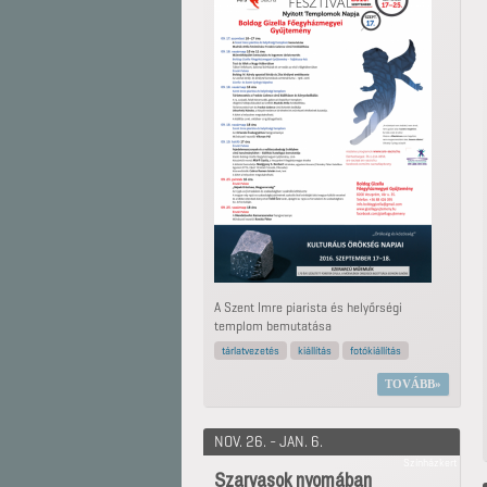
A Szent Imre piarista és helyőrségi
templom bemutatása
tárlatvezetés
kiállítás
fotókiállítás
TOVÁBB
NOV. 26. - JAN. 6.
Színházkert
Szarvasok nyomában