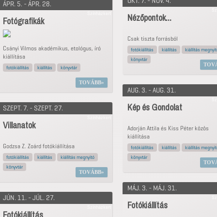
OKT. 7. - NOV. 4.
ÁPR. 5. - ÁPR. 28.
Sz
Színházkert
Nézőpontok...
Fotógrafikák
Csak tiszta forrásból
Csányi Vilmos akadémikus, etológus, író
fotókiállítás
kiállítás
kiállítás megnyi
kiállítása
könyvtár
TOV
fotókiállítás
kiállítás
könyvtár
TOVÁBB
AUG. 3. - AUG. 31.
Sz
Kép és Gondolat
SZEPT. 7. - SZEPT. 27.
Színházkert
Villanatok
Adorján Attila és Kiss Péter közös
kiállítása
Godzsa Z. Zoárd fotókiállítása
fotókiállítás
kiállítás
kiállítás megnyi
fotókiállítás
kiállítás
kiállítás megnyitó
könyvtár
TOV
könyvtár
TOVÁBB
MÁJ. 3. - MÁJ. 31.
JÚN. 11. - JÚL. 27.
Sz
Fotókiállítás
Színházkert
Fotókiállítás