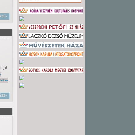
ÁBB
ínházkert
amjai
i
iállítás
ÁBB
ínházkert