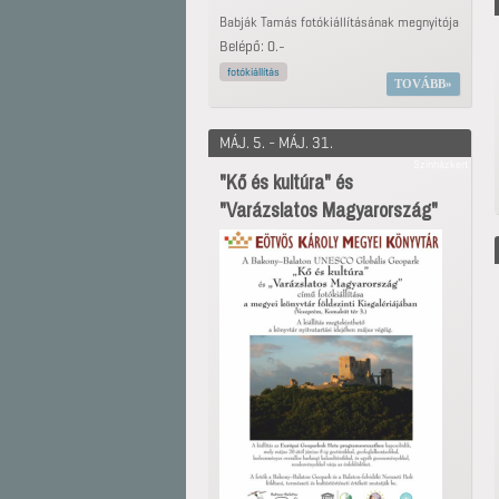
Babják Tamás fotókiállításának megnyitója
Belépő: 0.-
fotókiállítás
TOVÁBB
MÁJ. 5. - MÁJ. 31.
Színházkert
"Kő és kultúra" és
"Varázslatos Magyarország"