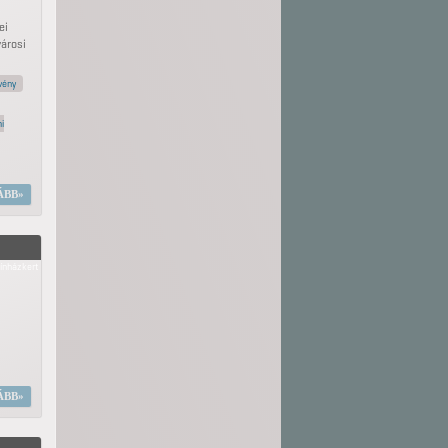
ei
városi
vény
i
ÁBB
ínházkert
ÁBB