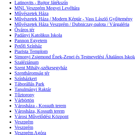
Latinovits - Bujtor Játékszín
MNL Veszprém Megyei Levéltára
Művészetek Háza
Művészetek Háza / Modern Képtár - Vass László Gyűjtemény
Művészetek Háza Veszprém / Dubniczay-palota / Várgaléria
Óváros tér
Padányi Katolikus Iskola
Pannon Egyetem
Petőfi Színház
Piarista Templom
Simonyi Zsigmond Ének-Zenei és Testnevelési Általános Iskol
Szaléziánum
Szent Mihály-székesegyház
Szentháromság tér
Színházkert
Táborállás Park
Tanulmányi Raktár
Tűztorony
Várbörtön
Városháza - Kossuth terem
Városháza, Kossuth terem
Városi Művelődési Központ
Veszprém
Veszprém
Veszprém Agóra