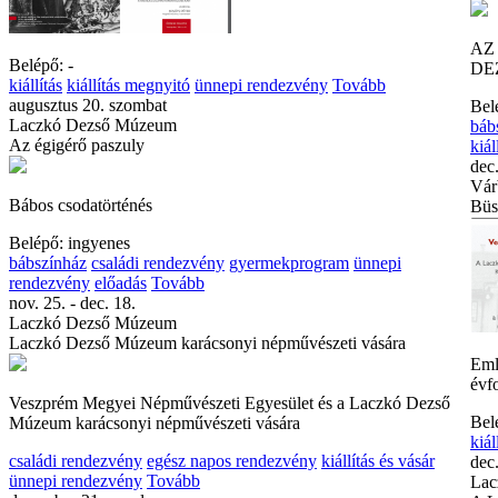
AZ
Belépő: -
DEZ
kiállítás
kiállítás megnyitó
ünnepi rendezvény
Tovább
augusztus 20. szombat
Bel
Laczkó Dezső Múzeum
báb
Az égigérő paszuly
kiál
dec.
Vár
Bábos csodatörténés
Büs
Belépő: ingyenes
bábszínház
családi rendezvény
gyermekprogram
ünnepi
rendezvény
előadás
Tovább
nov. 25. - dec. 18.
Laczkó Dezső Múzeum
Laczkó Dezső Múzeum karácsonyi népművészeti vására
Eml
évf
Veszprém Megyei Népművészeti Egyesület és a Laczkó Dezső
Bel
Múzeum karácsonyi népművészeti vására
kiál
családi rendezvény
egész napos rendezvény
kiállítás és vásár
dec.
ünnepi rendezvény
Tovább
Lac