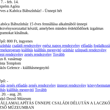
 7. - feb. 14.
zprém Agóra
éves a Kabóca Bábszínház! - Ünnepi hét
abóca Bábszínház 15 éves fennállása alkalmából ünnepi
dezvénysorozattal készül, amelyben minden érdeklődőnek izgalmas
gramokat kínálnak.
épő: 800 Ft, ingyenes
színház
családi rendezvény
egész napos rendezvény
előadás
foglalkozá
rmekprogram
kiállítás
kiállítás megnyitó
színház
színpadi rendezvény
epi rendezvény
zenés rendezvény
Tovább
us 8. vasárnap
rista Templom
skós Gelence - kiállításmegnyitó
épő: -
adás
zenés előadás
zenés rendezvény
ünnepi rendezvény
könyvbemutat
lítás
kiállítás megnyitó
Tovább
 20. - aug. 20.
zkó Dezső Múzeum
 ÁLLAMALAPÍTÁS ÜNNEPE CSALÁDI DÉLUTÁN A LACZK
ZSŐ MÚZEUMBAN