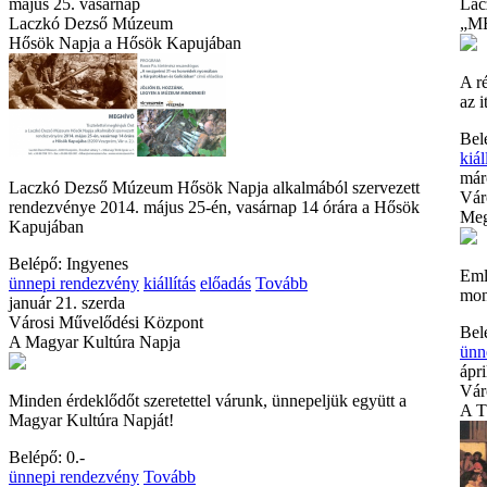
május 25. vasárnap
Lac
Laczkó Dezső Múzeum
„ME
Hősök Napja a Hősök Kapujában
A ré
az i
Bel
kiál
már
Laczkó Dezső Múzeum Hősök Napja alkalmából szervezett
Vár
rendezvénye 2014. május 25-én, vasárnap 14 órára a Hősök
Meg
Kapujában
Belépő: Ingyenes
Eml
ünnepi rendezvény
kiállítás
előadás
Tovább
mon
január 21. szerda
Városi Művelődési Központ
Bel
A Magyar Kultúra Napja
ünn
ápri
Vár
Minden érdeklődőt szeretettel várunk, ünnepeljük együtt a
A T
Magyar Kultúra Napját!
Belépő: 0.-
ünnepi rendezvény
Tovább