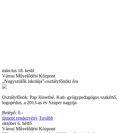
március 18. kedd
Városi Művelődési Központ
„Nagyszülők iskolája”-osztályfőnöki óra
Osztályfőnök: Pap Józsefné, Kati- gyógypedagógus szakértő,
logopédus, a 2013-as év Szuper nagyija
Belépő: 0.-
ünnepi rendezvény
Tovább
október 6. hétfő
Városi Művelődési Központ