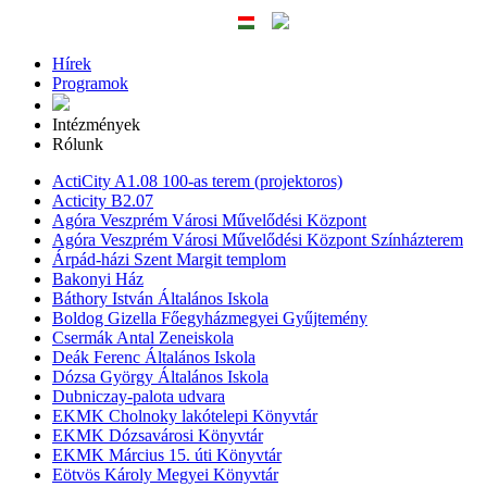
Hírek
Programok
Intézmények
Rólunk
ActiCity A1.08 100-as terem (projektoros)
Acticity B2.07
Agóra Veszprém Városi Művelődési Központ
Agóra Veszprém Városi Művelődési Központ Színházterem
Árpád-házi Szent Margit templom
Bakonyi Ház
Báthory István Általános Iskola
Boldog Gizella Főegyházmegyei Gyűjtemény
Csermák Antal Zeneiskola
Deák Ferenc Általános Iskola
Dózsa György Általános Iskola
Dubniczay-palota udvara
EKMK Cholnoky lakótelepi Könyvtár
EKMK Dózsavárosi Könyvtár
EKMK Március 15. úti Könyvtár
Eötvös Károly Megyei Könyvtár