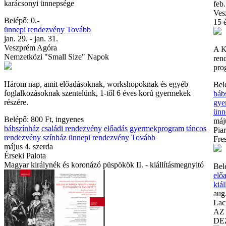
karácsonyi ünnepsége
feb.
Ves
Belépő: 0.-
15 
ünnepi rendezvény
Tovább
jan. 29. - jan. 31.
Veszprém Agóra
A K
Nemzetközi "Small Size" Napok
ren
pro
Három nap, amit előadásoknak, workshopoknak és egyéb
Bel
foglalkozásoknak szentelünk, 1-től 6 éves korú gyermekek
báb
részére.
gye
ünn
Belépő: 800 Ft, ingyenes
máj
bábszínház
családi rendezvény
előadás
gyermekprogram
táncos
Pia
rendezvény
színház
ünnepi rendezvény
Tovább
Fre
május 4. szerda
Érseki Palota
Magyar királynék és koronázó püspökök II. - kiállításmegnyitó
Bel
elő
kiál
aug.
Lac
AZ
DE