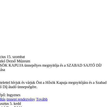
cius 15. szombat
zkó Dezső Múzeum
ÖK KAPUJA ünnepélyes megnyitója és a SZABAD SAJTÓ DÍJ
dása
ztelettel hívjuk és várjuk Önt a Hősök Kapuja megnyitójára és a Szabad
tó Díj átadó ünnepségére.
épő: Ingyenes
lítás
ünnepi rendezvény
Tovább
usztus 5. kedd