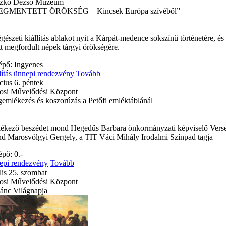
zkó Dezső Múzeum
GMENTETT ÖRÖKSÉG – Kincsek Európa szívéből”
gészeti kiállítás ablakot nyit a Kárpát-medence sokszínű történetére, és
tt megfordult népek tárgyi örökségére.
épő: Ingyenes
lítás
ünnepi rendezvény
Tovább
cius 6. péntek
osi Művelődési Központ
emlékezés és koszorúzás a Petőfi emléktáblánál
ékező beszédet mond Hegedűs Barbara önkormányzati képviselő Vers
d Marosvölgyi Gergely, a TIT Váci Mihály Irodalmi Színpad tagja
épő: 0.-
epi rendezvény
Tovább
lis 25. szombat
osi Művelődési Központ
ánc Világnapja