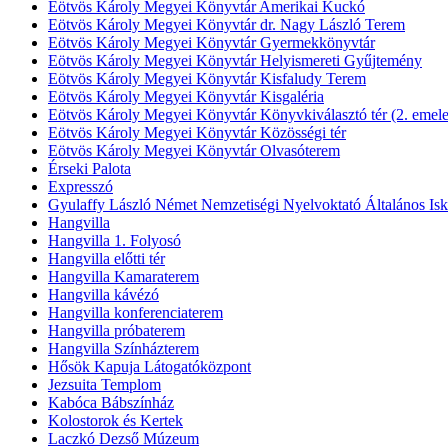
Eötvös Károly Megyei Könyvtár Amerikai Kuckó
Eötvös Károly Megyei Könyvtár dr. Nagy László Terem
Eötvös Károly Megyei Könyvtár Gyermekkönyvtár
Eötvös Károly Megyei Könyvtár Helyismereti Gyűjtemény
Eötvös Károly Megyei Könyvtár Kisfaludy Terem
Eötvös Károly Megyei Könyvtár Kisgaléria
Eötvös Károly Megyei Könyvtár Könyvkiválasztó tér (2. emele
Eötvös Károly Megyei Könyvtár Közösségi tér
Eötvös Károly Megyei Könyvtár Olvasóterem
Érseki Palota
Expresszó
Gyulaffy László Német Nemzetiségi Nyelvoktató Általános Isk
Hangvilla
Hangvilla 1. Folyosó
Hangvilla előtti tér
Hangvilla Kamaraterem
Hangvilla kávézó
Hangvilla konferenciaterem
Hangvilla próbaterem
Hangvilla Színházterem
Hősök Kapuja Látogatóközpont
Jezsuita Templom
Kabóca Bábszínház
Kolostorok és Kertek
Laczkó Dezső Múzeum