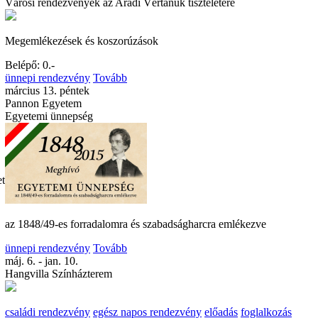
Városi rendezvények az Aradi Vértanúk tiszteletére
Megemlékezések és koszorúzások
Belépő: 0.-
ünnepi rendezvény
Tovább
március 13. péntek
Pannon Egyetem
Egyetemi ünnepség
et
az 1848/49-es forradalomra és szabadságharcra emlékezve
ünnepi rendezvény
Tovább
máj. 6. - jan. 10.
Hangvilla Színházterem
családi rendezvény
egész napos rendezvény
előadás
foglalkozás