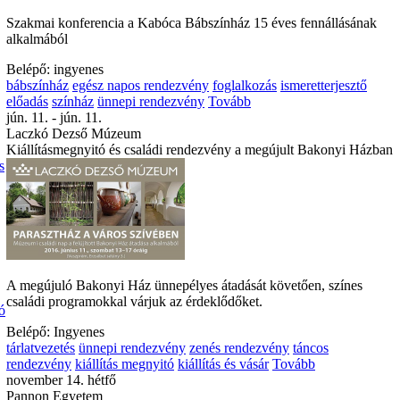
Szakmai konferencia a Kabóca Bábszínház 15 éves fennállásának
alkalmából
Belépő: ingyenes
bábszínház
egész napos rendezvény
foglalkozás
ismeretterjesztő
előadás
színház
ünnepi rendezvény
Tovább
jún. 11. - jún. 11.
Laczkó Dezső Múzeum
Kiállításmegnyitó és családi rendezvény a megújult Bakonyi Házban
s
A megújuló Bakonyi Ház ünnepélyes átadását követően, színes
családi programokkal várjuk az érdeklődőket.
ó
Belépő: Ingyenes
tárlatvezetés
ünnepi rendezvény
zenés rendezvény
táncos
rendezvény
kiállítás megnyitó
kiállítás és vásár
Tovább
Ó
november 14. hétfő
Pannon Egyetem