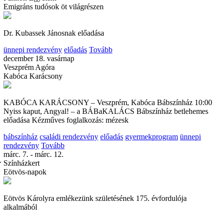
Emigráns tudósok öt világrészen
Ó
Dr. Kubassek Jánosnak előadása
ünnepi rendezvény
előadás
Tovább
december 18. vasárnap
Veszprém Agóra
Kabóca Karácsony
KABÓCA KARÁCSONY – Veszprém, Kabóca Bábszínház 10:00
Nyiss kaput, Angyal! – a BÁBaKALÁCS Bábszínház betlehemes
előadása Kézműves foglalkozás: mézesk
bábszínház
családi rendezvény
előadás
gyermekprogram
ünnepi
rendezvény
Tovább
márc. 7. - márc. 12.
.
Színházkert
Eötvös-napok
Eötvös Károlyra emlékezünk születésének 175. évfordulója
alkalmából