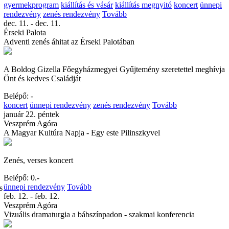
gyermekprogram
kiállítás és vásár
kiállítás megnyitó
koncert
ünnepi
rendezvény
zenés rendezvény
Tovább
dec. 11. - dec. 11.
Érseki Palota
Adventi zenés áhitat az Érseki Palotában
A Boldog Gizella Főegyházmegyei Gyűjtemény szeretettel meghívja
Önt és kedves Családját
Belépő: -
koncert
ünnepi rendezvény
zenés rendezvény
Tovább
január 22. péntek
Veszprém Agóra
A Magyar Kultúra Napja - Egy este Pilinszkyvel
Zenés, verses koncert
Belépő: 0.-
ünnepi rendezvény
Tovább
s
feb. 12. - feb. 12.
Veszprém Agóra
Vizuális dramaturgia a bábszínpadon - szakmai konferencia