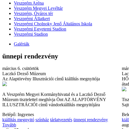
Veszprém Aréna
Veszprém Megyei Levéltár
Veszprém, Óváros tér
Veszprémi Állatkert
Veszprémi Cholnoky Jenő Általános Iskola
Veszprémi Egyetemi Stadion
Veszprémi Stadion
Galériák
ünnepi rendezvény
március 6. csütörtök
már
Laczkó Dezső Múzeum
Lac
Az Alaptörvény Illusztrációi című kiállítás megnyitója
HŐS
áta
A Veszprém Megyei Kormányhivatal és a Laczkó Dezső
Múzeum tisztelettel meghívja Önt AZ ALAPTÖRVÉNY
Tis
ILLUSZTRÁCIÓI című vándorkiállítás megnyitójára
Saj
Belépő: Ingyenes
Bel
kiállítás megnyitó
színház
tárlatvezetés
ünnepi rendezvény
kiál
Tovább
aug