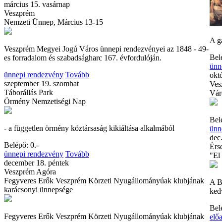
március 15. vasárnap
Veszprém
Nemzeti Ünnep, Március 13-15
A g
Veszprém Megyei Jogú Város ünnepi rendezvényei az 1848 - 49-
Bel
es forradalom és szabadságharc 167. évfordulóján.
ünn
ünnepi rendezvény
Tovább
okt
szeptember 19. szombat
Ves
Táborállás Park
Vár
Örmény Nemzetiségi Nap
Bel
- a független örmény köztársaság kikiáltása alkalmából
ünn
dec.
Belépő: 0.-
Érs
ünnepi rendezvény
Tovább
"El
december 18. péntek
Veszprém Agóra
Fegyveres Erők Veszprém Körzeti Nyugállományúak klubjának
A B
karácsonyi ünnepsége
ked
Bel
Fegyveres Erők Veszprém Körzeti Nyugállományúak klubjának
elő