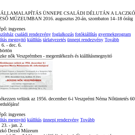
 ÁLLAMALAPÍTÁS ÜNNEPE CSALÁDI DÉLUTÁN A LACZK
SŐ MÚZEUMBAN 2016. augusztus 20-án, szombaton 14–18 óráig
épő: ingyenes
színház
családi rendezvény
foglalkozás
fotókiállítás
gyermekprogram
lítás megnyitó
kiállítás
tárlatvezetés
ünnepi rendezvény
Tovább
 6. - dec. 6.
börtön
zke nők Veszprémben - megemlékezés és kiállításmegnyitó
ékezzen velünk az 1956. december 6-i Veszprémi Néma Nőtüntetés 60
ordulójára!
épő: ingyenes
lítás megnyitó
kiállítás
ünnepi rendezvény
Tovább
 23. - jan. 2.
zkó Dezső Múzeum