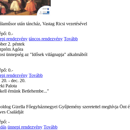
álaműsor után táncház, Vastag Ricsi vezetésével
épő: 0.-
epi rendezvény
táncos rendezvény
Tovább
óber 2. péntek
zprém Agóra
osi ünnepség az "Idősek világnapja" alkalmából
épő: 0.-
epi rendezvény
Tovább
 20. - dec. 20.
eki Palota
 kell érnünk Betlehembe..."
oldog Gizella Főegyházmegyei Gyűjtemény szeretettel meghívja Önt é
ves Családját
épő: -
adás
ünnepi rendezvény
Tovább