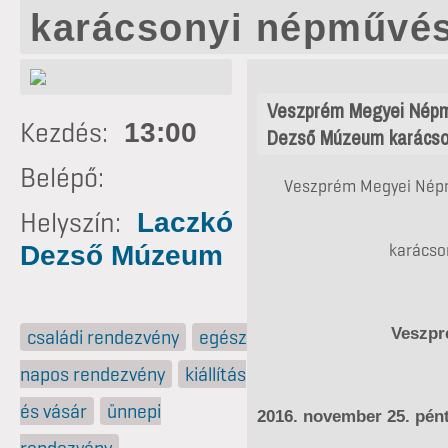
karácsonyi népművés
Veszprém Megyei Népm
Kezdés:
13:00
Dezső Múzeum karácso
Belépő:
Veszprém Megyei Népm
Helyszín:
Laczkó
karácso
Dezső Múzeum
Veszpr
családi rendezvény
egész
napos rendezvény
kiállítás
és vásár
ünnepi
2016. november 25. pén