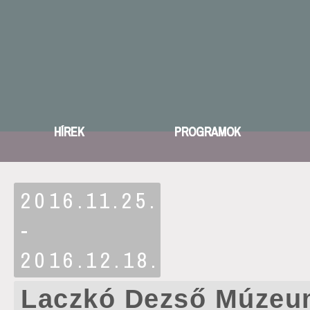
HÍREK
PROGRAMOK
2016.11.25.
-
2016.12.18.
Laczkó Dezső Múze