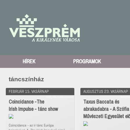
HÍREK
PROGRAMOK
táncszínház
FEBRUÁR 15. VASÁRNAP
AUGUSZTUS 23. VASÁRNAP
Hangvilla Színházterem
Hangvil
Coincidance -The
Taxus Baccata és
Irish Impulse - tánc show
abrakadabra - A Szófia
Művészeti Egyesület e
Coincidance - az ír tánc Európa