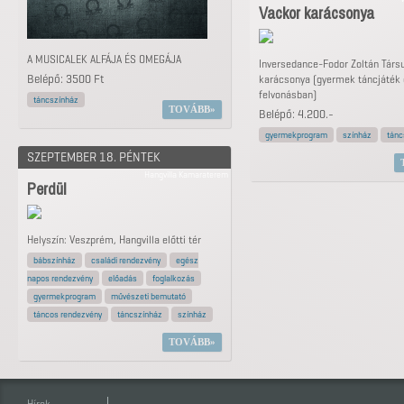
Vackor karácsonya
A MUSICALEK ALFÁJA ÉS OMEGÁJA
Inversedance-Fodor Zoltán Társu
Belépő: 3500 Ft
karácsonya (gyermek táncjáték 
felvonásban)
táncszínház
TOVÁBB
Belépő: 4.200.-
gyermekprogram
színház
tánc
SZEPTEMBER 18. PÉNTEK
Hangvilla Kamaraterem
Perdül
Helyszín: Veszprém, Hangvilla előtti tér
bábszínház
családi rendezvény
egész
napos rendezvény
előadás
foglalkozás
gyermekprogram
művészeti bemutató
táncos rendezvény
táncszínház
színház
TOVÁBB
Hírek