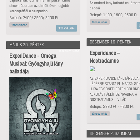
bajnokaival. A „The Irish Impulse” című
Az emberi lény látható és láthat
showműsorban az elmúlt évek legjobb
csodái
koreográfiái a színpadon.
Belépő: 1400, 1900, 2500 Ft.
Belépő: 2400/ 2900/ 3400 Ft
táncszínház
táncszínház
TOVÁBB
DECEMBER 16. PÉNTEK
MÁJUS 20. PÉNTEK
Veszprém Aréna
Experidance –
ExperiDance - Omega
Nostradamus
Musical: Gyöngyhajú lány
balladája
AZ EXPERIDANCE TÁNCTÁRSULA
LÉPÉSRE SZÁNTA EL MAGÁT: SOK
ÚJRA EGY ÖNFELEDTEN BOLON
ALKOTÁST ÁLLÍT SZÍNPADRA. A
NOSTRADAMUS – VILÁG
Belépő: 2990 Ft - 4200 Ft
táncszínház
DECEMBER 2. SZOMBAT