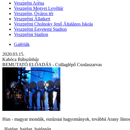
Veszprém Aréna
Veszprém Megyei Levéltár
Veszprém, Óváros tér
Veszprémi Állatkert
Veszprémi Cholnoky Jenő Általános Iskola
Veszprémi Egyetemi Stadion
Veszprémi Stadion
Galériák
2020.03.15.
Kabóca Bábszínház
BEMUTATÓ ELŐADÁS - Csillaglépő Csodaszarvas
Hun - magyar mondák, eurázsiai hagyományok, továbbá Arany János
„Hajdan, hajdan, hajdanán,