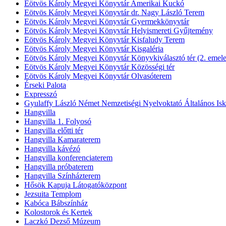
Eötvös Károly Megyei Könyvtár Amerikai Kuckó
Eötvös Károly Megyei Könyvtár dr. Nagy László Terem
Eötvös Károly Megyei Könyvtár Gyermekkönyvtár
Eötvös Károly Megyei Könyvtár Helyismereti Gyűjtemény
Eötvös Károly Megyei Könyvtár Kisfaludy Terem
Eötvös Károly Megyei Könyvtár Kisgaléria
Eötvös Károly Megyei Könyvtár Könyvkiválasztó tér (2. emele
Eötvös Károly Megyei Könyvtár Közösségi tér
Eötvös Károly Megyei Könyvtár Olvasóterem
Érseki Palota
Expresszó
Gyulaffy László Német Nemzetiségi Nyelvoktató Általános Isk
Hangvilla
Hangvilla 1. Folyosó
Hangvilla előtti tér
Hangvilla Kamaraterem
Hangvilla kávézó
Hangvilla konferenciaterem
Hangvilla próbaterem
Hangvilla Színházterem
Hősök Kapuja Látogatóközpont
Jezsuita Templom
Kabóca Bábszínház
Kolostorok és Kertek
Laczkó Dezső Múzeum