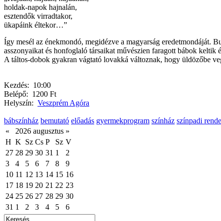
holdak-napok hajnalán,
esztendők virradtakor,
ükapáink éltekor…”
Így mesél az énekmondó, megidézve a magyarság eredetmondáját. Buda
asszonyaikat és honfoglaló társaikat művészien faragott bábok keltik é
A táltos-dobok gyakran vágtató lovakká változnak, hogy üldözőbe ve
Kezdés:
10:00
Belépő:
1200 Ft
Helyszín:
Veszprém Agóra
bábszínház
bemutató
előadás
gyermekprogram
színház
színpadi rend
«
2026 augusztus
»
H
K
Sz
Cs
P
Sz
V
27
28
29
30
31
1
2
3
4
5
6
7
8
9
10
11
12
13
14
15
16
17
18
19
20
21
22
23
24
25
26
27
28
29
30
31
1
2
3
4
5
6