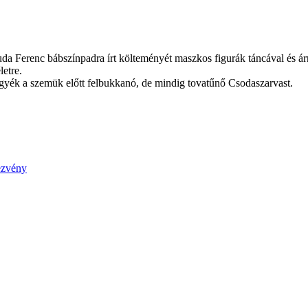
 Ferenc bábszínpadra írt költeményét maszkos figurák táncával és árn
letre.
gyék a szemük előtt felbukkanó, de mindig tovatűnő Csodaszarvast.
ezvény