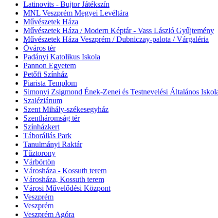
Latinovits - Bujtor Játékszín
MNL Veszprém Megyei Levéltára
Művészetek Háza
Művészetek Háza / Modern Képtár - Vass László Gyűjtemény
Művészetek Háza Veszprém / Dubniczay-palota / Várgaléria
Óváros tér
Padányi Katolikus Iskola
Pannon Egyetem
Petőfi Színház
Piarista Templom
Simonyi Zsigmond Ének-Zenei és Testnevelési Általános Iskol
Szaléziánum
Szent Mihály-székesegyház
Szentháromság tér
Színházkert
Táborállás Park
Tanulmányi Raktár
Tűztorony
Várbörtön
Városháza - Kossuth terem
Városháza, Kossuth terem
Városi Művelődési Központ
Veszprém
Veszprém
Veszprém Agóra