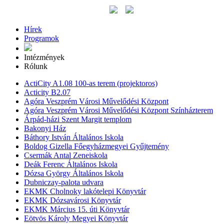
Hírek
Programok
Intézmények
Rólunk
ActiCity A1.08 100-as terem (projektoros)
Acticity B2.07
Agóra Veszprém Városi Művelődési Központ
Agóra Veszprém Városi Művelődési Központ Színházterem
Árpád-házi Szent Margit templom
Bakonyi Ház
Báthory István Általános Iskola
Boldog Gizella Főegyházmegyei Gyűjtemény
Csermák Antal Zeneiskola
Deák Ferenc Általános Iskola
Dózsa György Általános Iskola
Dubniczay-palota udvara
EKMK Cholnoky lakótelepi Könyvtár
EKMK Dózsavárosi Könyvtár
EKMK Március 15. úti Könyvtár
Eötvös Károly Megyei Könyvtár