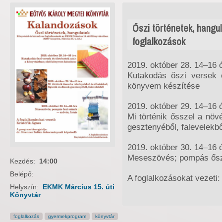
Őszi történetek, hangu
foglalkozások
2019. október 28. 14–16 
Kutakodás őszi versek é
könyvem készítése
2019. október 29. 14–16 
Mi történik ősszel a növ
gesztenyéből, falevelekbő
2019. október 30. 14–16 
Meseszövés; pompás őszi
Kezdés:
14:00
Belépő:
A foglalkozásokat vezeti:
Helyszín:
EKMK Március 15. úti
Könyvtár
foglalkozás
gyermekprogram
könyvtár