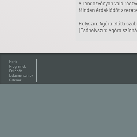
A rendezvényen való részvé
Minden érdeklődőt szerete
Helyszín: Agóra előtti sza
(Esőhelyszín: Agóra szính
Hírek
Programok
Fellépők
Dokumentumok
Galériák