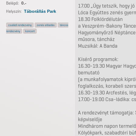
Belépő:
0.-
17.00 „Úgy tetszik, hogy jó
Helyszín:
Táborállás Park
Lóca Együttes zenés gye
18.30 Folklórdélután
a Veszprém-Bakony Tánce
családi rendezvény
zenés előadás
táncos
rendezvény
koncert
Hagyományőrző Néptáncegy
műsora, táncház
Muzsikál: A Banda
Kísérő programok:
16.30-19.30 Magyar Hagy
bemutató
(a munkafolyamatok kiprób
foglalkozás, korabeli szer
16.30-19.30 Arcfestés, lég
17.00-19.00 Csa-ládika: cs
A rendezvényt támogatja: S
képviselője
Mindhárom napon termelői
Kölyökpark, szabadtéri büf