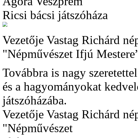
Agóra Veszprém
Ricsi bácsi játszóháza
Vezetője Vastag Richárd né
"Népművészet Ifjú Mestere
Továbbra is nagy szeretette
és a hagyományokat kedvelő
játszóházába.
Vezetője Vastag Richárd né
"Népművészet