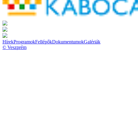
Hírek
Programok
Fellépők
Dokumentumok
Galériák
© Veszprém