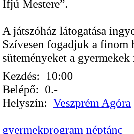
Ifjú Mestere”.
A játszóház látogatása ingy
Szívesen fogadjuk a finom 
süteményeket a gyermekek 
Kezdés:
10:00
Belépő:
0.-
Helyszín:
Veszprém Agóra
gyermekprogram
néptánc