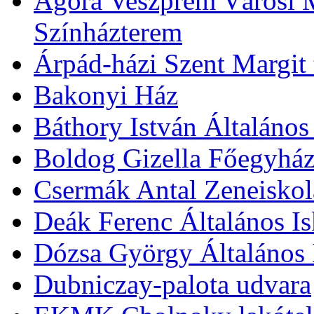
Agóra Veszprém Városi 
Színházterem
Árpád-házi Szent Margit
Bakonyi Ház
Báthory István Általános
Boldog Gizella Főegyhá
Csermák Antal Zeneiskol
Deák Ferenc Általános Is
Dózsa György Általános 
Dubniczay-palota udvara