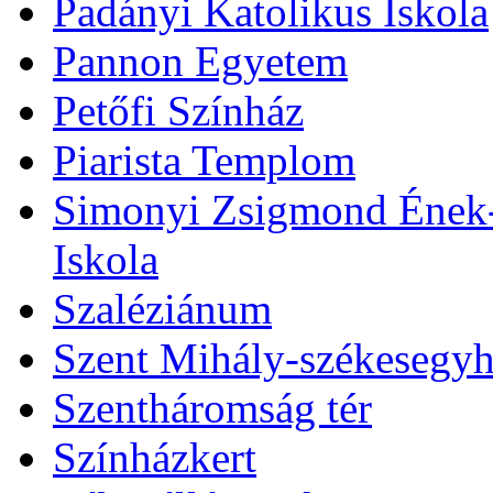
Padányi Katolikus Iskola
Pannon Egyetem
Petőfi Színház
Piarista Templom
Simonyi Zsigmond Ének-Z
Iskola
Szaléziánum
Szent Mihály-székesegy
Szentháromság tér
Színházkert