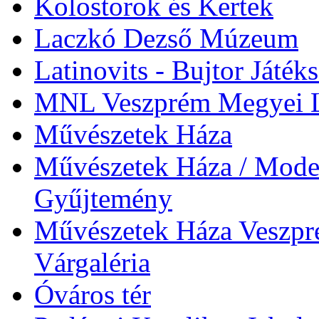
Kolostorok és Kertek
Laczkó Dezső Múzeum
Latinovits - Bujtor Játék
MNL Veszprém Megyei L
Művészetek Háza
Művészetek Háza / Moder
Gyűjtemény
Művészetek Háza Veszpré
Várgaléria
Óváros tér