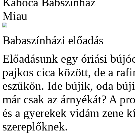
Kabóca Bábszínház
Miau
Babaszínházi előadás
Előadásunk egy óriási bújóc
pajkos cica között, de a raf
eszükön. Ide bújik, oda búj
már csak az árnyékát? A prod
és a gyerekek vidám zene kí
szereplőknek.