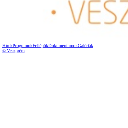
Hírek
Programok
Fellépők
Dokumentumok
Galériák
© Veszprém