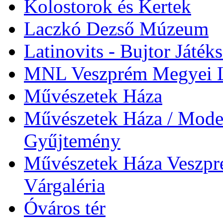
Kolostorok és Kertek
Laczkó Dezső Múzeum
Latinovits - Bujtor Játék
MNL Veszprém Megyei L
Művészetek Háza
Művészetek Háza / Moder
Gyűjtemény
Művészetek Háza Veszpré
Várgaléria
Óváros tér