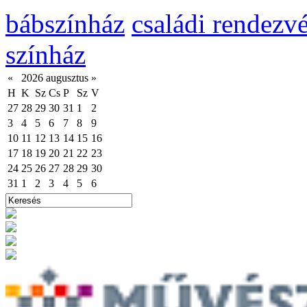
bábszínház
családi rendezv
színház
«
2026 augusztus
»
H
K
Sz
Cs
P
Sz
V
27
28
29
30
31
1
2
3
4
5
6
7
8
9
10
11
12
13
14
15
16
17
18
19
20
21
22
23
24
25
26
27
28
29
30
31
1
2
3
4
5
6