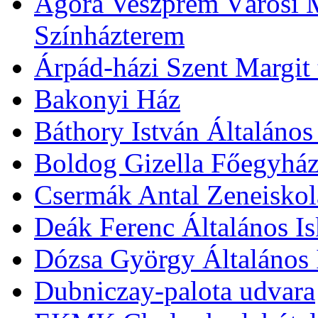
Agóra Veszprém Városi 
Színházterem
Árpád-házi Szent Margit
Bakonyi Ház
Báthory István Általános
Boldog Gizella Főegyhá
Csermák Antal Zeneiskol
Deák Ferenc Általános Is
Dózsa György Általános 
Dubniczay-palota udvara