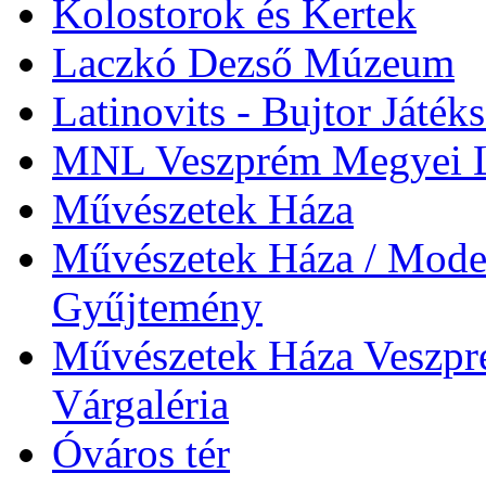
Kolostorok és Kertek
Laczkó Dezső Múzeum
Latinovits - Bujtor Játék
MNL Veszprém Megyei L
Művészetek Háza
Művészetek Háza / Moder
Gyűjtemény
Művészetek Háza Veszpré
Várgaléria
Óváros tér