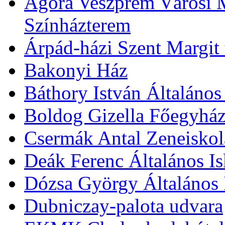
Agóra Veszprém Városi 
Színházterem
Árpád-házi Szent Margit
Bakonyi Ház
Báthory István Általános
Boldog Gizella Főegyhá
Csermák Antal Zeneiskol
Deák Ferenc Általános Is
Dózsa György Általános 
Dubniczay-palota udvara