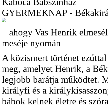
Kabóca Bábszínház
GYERMEKNAP - Békakirá
– ahogy Vas Henrik elmesé
meséje nyomán –
A közismert történet ezútta
meg, amelyet Henrik, a Bék
legjobb barátja működtet. M
királyfi és a királykisasszo
bábok kelnek életre és szóra