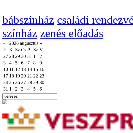
bábszínház
családi rendezv
színház
zenés előadás
«
2026 augusztus
»
H
K
Sz
Cs
P
Sz
V
27
28
29
30
31
1
2
3
4
5
6
7
8
9
10
11
12
13
14
15
16
17
18
19
20
21
22
23
24
25
26
27
28
29
30
31
1
2
3
4
5
6