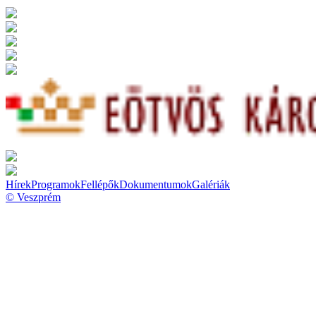
Hírek
Programok
Fellépők
Dokumentumok
Galériák
© Veszprém