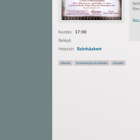
Vetí
film
Rés
Kezdés:
17:00
Belépő:
Helyszín:
Színházkert
előadás
ismeretterjesztő előadás
könyvtár