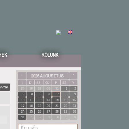
YEK
RÓLUNK
«
2026 AUGUSZTUS
»
H
K
SZ
CS
P
SZ
V
yvtár
27
28
29
30
31
1
2
3
4
5
6
7
8
9
10
11
12
13
14
15
16
17
18
19
20
21
22
23
24
25
26
27
28
29
30
31
1
2
3
4
5
6