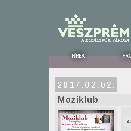
HÍREK
PR
2017.02.02.
Moziklub
A 