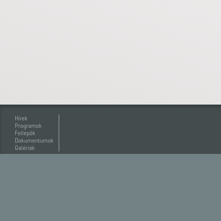
Hírek
Programok
Fellépők
Dokumentumok
Galériák