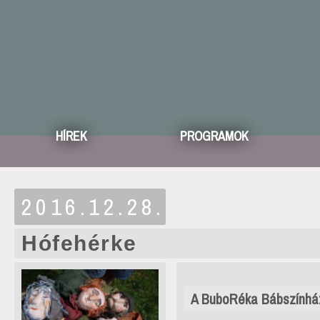
HÍREK
PROGRAMOK
2016.12.28.
Hófehérke
A BuboRéka Bábszínhá