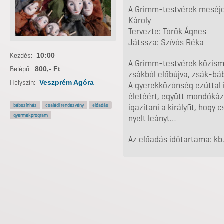
A Grimm-testvérek meséje 
Károly
Tervezte: Török Ágnes
Játssza: Szívós Réka
Kezdés:
10:00
A Grimm-testvérek közisme
Belépő:
800,- Ft
zsákból előbújva, zsák-báb
Helyszín:
Veszprém Agóra
A gyerekközönség ezúttal 
életéért, együtt mondókáz
bábszínház
családi rendezvény
előadás
igazítani a királyfit, hogy
gyermekprogram
nyelt leányt…
Az előadás időtartama: kb