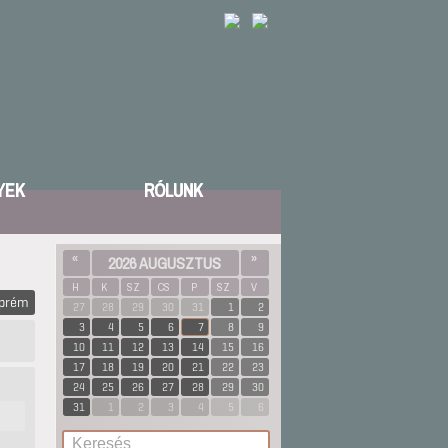
YEK
RÓLUNK
«
2026 AUGUSZTUS
»
H
K
SZ
CS
P
SZ
V
zprém
27
28
29
30
31
1
2
3
4
5
6
7
8
9
10
11
12
13
14
15
16
17
18
19
20
21
22
23
24
25
26
27
28
29
30
31
1
2
3
4
5
6