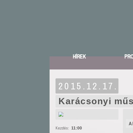
HÍREK
PR
2015.12.17.
Karácsonyi műs
A 
Kezdés:
11:00