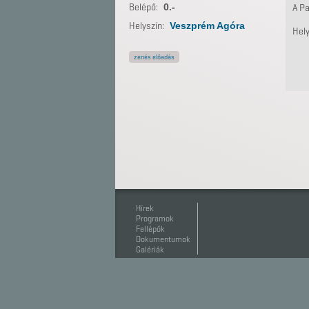
Belépő:
0.-
A P
Helyszín:
Veszprém Agóra
Hel
zenés előadás
Hírek
Programok
Fellépők
Dokumentumok
Galériák