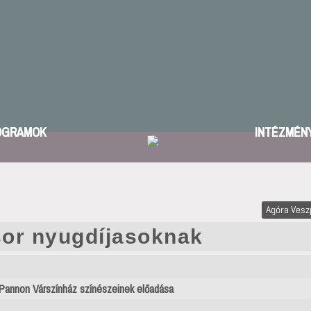
OGRAMOK
INTÉZMÉN
Agóra Ves
or nyugdíjasoknak
Pannon Várszínház színészeinek előadása