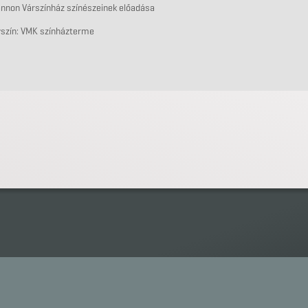
annon Várszínház színészeinek előadása
yszín: VMK színházterme