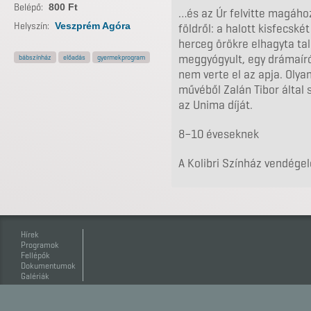
Belépő:
800 Ft
…és az Úr felvitte magához
Helyszín:
Veszprém Agóra
földről: a halott kisfecsk
herceg örökre elhagyta ta
meggyógyult, egy drámaíró
bábszínház
előadás
gyermekprogram
nem verte el az apja. Olya
művéből Zalán Tibor által
az Unima díját.
8–10 éveseknek
A Kolibri Színház vendége
Hírek
Programok
Fellépők
Dokumentumok
Galériák