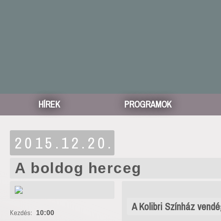
HÍREK
PROGRAMOK
2015.12.20.
A boldog herceg
A Kolibri Színház vend
Kezdés:
10:00