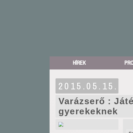
HÍREK
PR
2015.05.15.
Varázserő : Ját
gyerekeknek