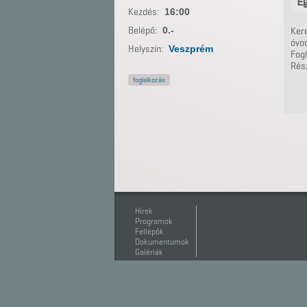
Eg
Kezdés:
16:00
Belépő:
0.-
Ker
óvod
Helyszín:
Veszprém
Fogl
Rész
foglalkozás
Hírek
Programok
Fellépők
Dokumentumok
Galériák