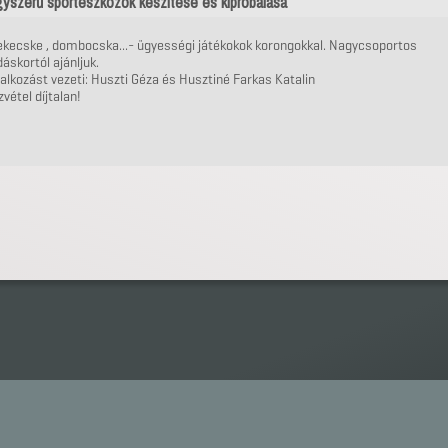
yszerű sporteszközök készítése és kipróbálása
ekecske , dombocska...- ügyességi játékokok korongokkal. Nagycsoportos
áskortól ajánljuk.
alkozást vezeti: Huszti Géza és Husztiné Farkas Katalin
vétel díjtalan!