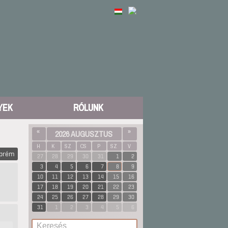
YEK
RÓLUNK
«
2026 AUGUSZTUS
»
H
K
SZ
CS
P
SZ
V
zprém
27
28
29
30
31
1
2
3
4
5
6
7
8
9
10
11
12
13
14
15
16
17
18
19
20
21
22
23
24
25
26
27
28
29
30
31
1
2
3
4
5
6