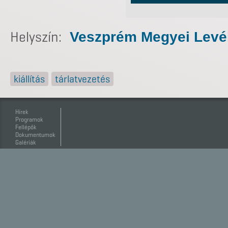
Helyszín:
Veszprém Megyei Levél
kiállítás
tárlatvezetés
Hírek
Programok
Fellépők
Dokumentumok
Galériák