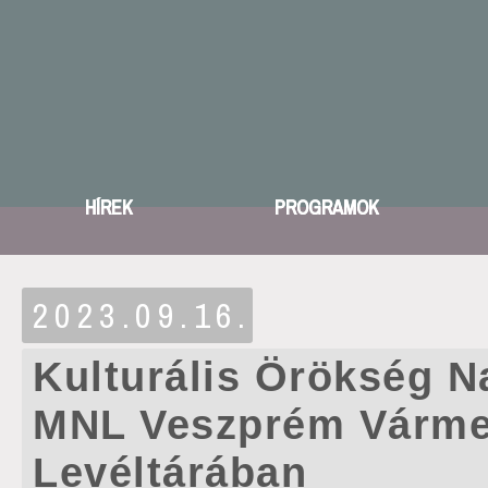
HÍREK
PROGRAMOK
2023.09.16.
Kulturális Örökség N
MNL Veszprém Várme
Levéltárában