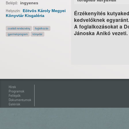
Belépő:
ingyenes
Helyszín:
Eötvös Károly Megyei
Érzékenyítés kutyake
Könyvtár Kisgaléria
kedvelőknek egyaránt
A foglalkozásokat a D
családi rendezvény
foglalkozás
Jánoska Anikó vezeti.
gyermekprogram
könyvtár
Hírek
Programok
Fellépők
Dokumentumok
Galériák