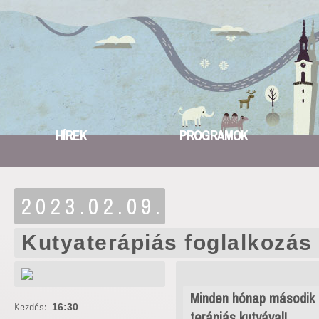
HÍREK
PROGRAMOK
2023.02.09.
Kutyaterápiás foglalkozás
Minden hónap második c
Kezdés:
16:30
terápiás kutyával!