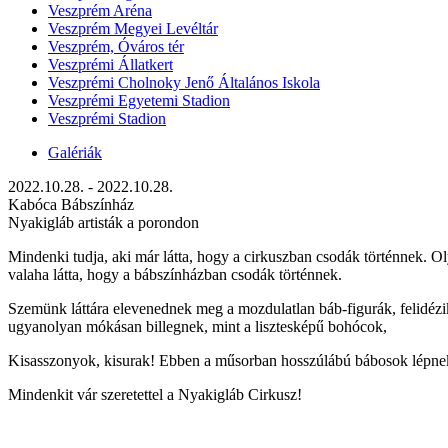
Veszprém Aréna
Veszprém Megyei Levéltár
Veszprém, Óváros tér
Veszprémi Állatkert
Veszprémi Cholnoky Jenő Általános Iskola
Veszprémi Egyetemi Stadion
Veszprémi Stadion
Galériák
2022.10.28. - 2022.10.28.
Kabóca Bábszínház
Nyakigláb artisták a porondon
Mindenki tudja, aki már látta, hogy a cirkuszban csodák történnek. O
valaha látta, hogy a bábszínházban csodák történnek.
Szemünk láttára elevenednek meg a mozdulatlan báb-figurák, felidézik
ugyanolyan mókásan billegnek, mint a lisztesképű bohócok,
Kisasszonyok, kisurak! Ebben a műsorban hosszúlábú bábosok lépnek
Mindenkit vár szeretettel a Nyakigláb Cirkusz!