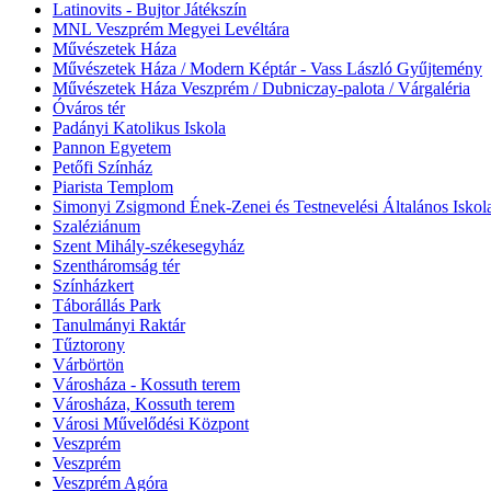
Latinovits - Bujtor Játékszín
MNL Veszprém Megyei Levéltára
Művészetek Háza
Művészetek Háza / Modern Képtár - Vass László Gyűjtemény
Művészetek Háza Veszprém / Dubniczay-palota / Várgaléria
Óváros tér
Padányi Katolikus Iskola
Pannon Egyetem
Petőfi Színház
Piarista Templom
Simonyi Zsigmond Ének-Zenei és Testnevelési Általános Iskol
Szaléziánum
Szent Mihály-székesegyház
Szentháromság tér
Színházkert
Táborállás Park
Tanulmányi Raktár
Tűztorony
Várbörtön
Városháza - Kossuth terem
Városháza, Kossuth terem
Városi Művelődési Központ
Veszprém
Veszprém
Veszprém Agóra