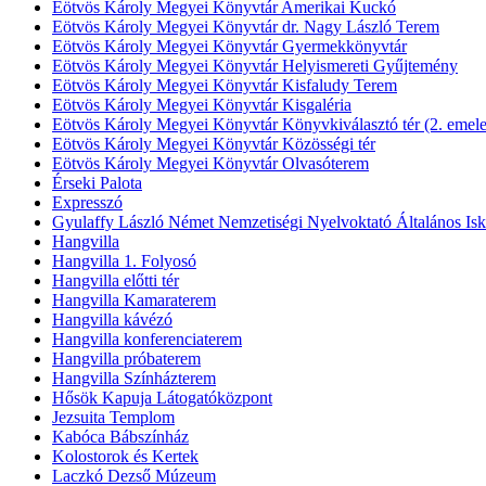
Eötvös Károly Megyei Könyvtár Amerikai Kuckó
Eötvös Károly Megyei Könyvtár dr. Nagy László Terem
Eötvös Károly Megyei Könyvtár Gyermekkönyvtár
Eötvös Károly Megyei Könyvtár Helyismereti Gyűjtemény
Eötvös Károly Megyei Könyvtár Kisfaludy Terem
Eötvös Károly Megyei Könyvtár Kisgaléria
Eötvös Károly Megyei Könyvtár Könyvkiválasztó tér (2. emele
Eötvös Károly Megyei Könyvtár Közösségi tér
Eötvös Károly Megyei Könyvtár Olvasóterem
Érseki Palota
Expresszó
Gyulaffy László Német Nemzetiségi Nyelvoktató Általános Isk
Hangvilla
Hangvilla 1. Folyosó
Hangvilla előtti tér
Hangvilla Kamaraterem
Hangvilla kávézó
Hangvilla konferenciaterem
Hangvilla próbaterem
Hangvilla Színházterem
Hősök Kapuja Látogatóközpont
Jezsuita Templom
Kabóca Bábszínház
Kolostorok és Kertek
Laczkó Dezső Múzeum