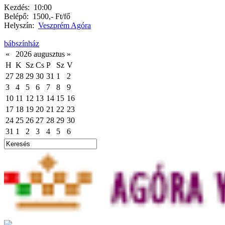
Kezdés:
10:00
Belépő:
1500,- Ft/fő
Helyszín:
Veszprém Agóra
bábszínház
«
2026 augusztus
»
H
K
Sz
Cs
P
Sz
V
27
28
29
30
31
1
2
3
4
5
6
7
8
9
10
11
12
13
14
15
16
17
18
19
20
21
22
23
24
25
26
27
28
29
30
31
1
2
3
4
5
6