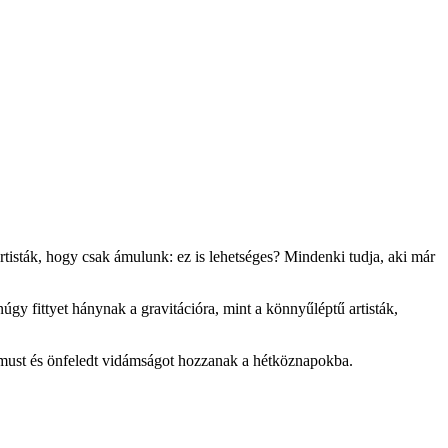
rtisták, hogy csak ámulunk: ez is lehetséges? Mindenki tudja, aki már
y fittyet hánynak a gravitációra, mint a könnyűléptű artisták,
must és önfeledt vidámságot hozzanak a hétköznapokba.