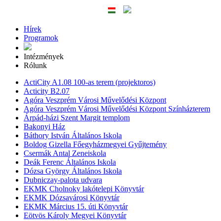
Hírek
Programok
Intézmények
Rólunk
ActiCity A1.08 100-as terem (projektoros)
Acticity B2.07
Agóra Veszprém Városi Művelődési Központ
Agóra Veszprém Városi Művelődési Központ Színházterem
Árpád-házi Szent Margit templom
Bakonyi Ház
Báthory István Általános Iskola
Boldog Gizella Főegyházmegyei Gyűjtemény
Csermák Antal Zeneiskola
Deák Ferenc Általános Iskola
Dózsa György Általános Iskola
Dubniczay-palota udvara
EKMK Cholnoky lakótelepi Könyvtár
EKMK Dózsavárosi Könyvtár
EKMK Március 15. úti Könyvtár
Eötvös Károly Megyei Könyvtár