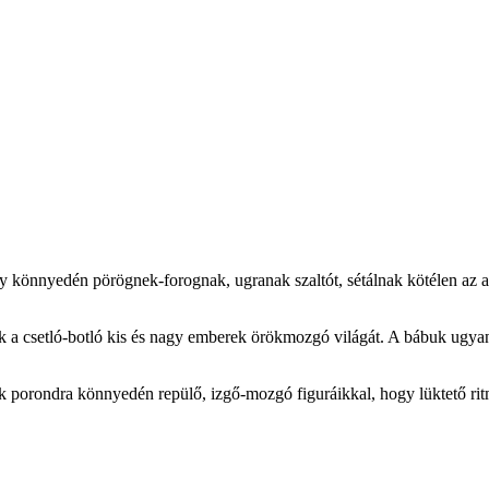
ly könnyedén pörögnek-forognak, ugranak szaltót, sétálnak kötélen az a
 a csetló-botló kis és nagy emberek örökmozgó világát. A bábuk ugyanúg
 porondra könnyedén repülő, izgő-mozgó figuráikkal, hogy lüktető rit