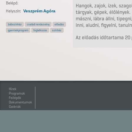
Belépő:
Hangok, zajok, ízek, szagok
Helyszín:
Veszprém Agóra
tárgyak, gépek, élőlények.
mászni, lábra állni, tipegni,
inni, aludni, figyelni, tanu
bábszínház
családi rendezvény
előadás
gyermekprogram
foglalkozás
színház
Az előadás időtartama 20 p
Hírek
Programok
Fellépők
Dokumentumok
Galériák