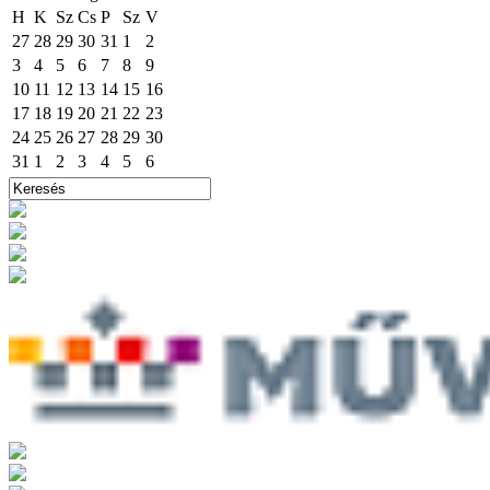
H
K
Sz
Cs
P
Sz
V
27
28
29
30
31
1
2
3
4
5
6
7
8
9
10
11
12
13
14
15
16
17
18
19
20
21
22
23
24
25
26
27
28
29
30
31
1
2
3
4
5
6