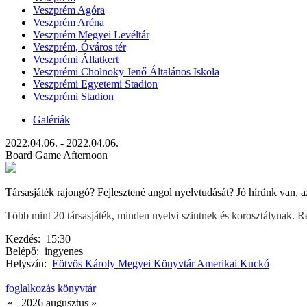
Veszprém Agóra
Veszprém Aréna
Veszprém Megyei Levéltár
Veszprém, Óváros tér
Veszprémi Állatkert
Veszprémi Cholnoky Jenő Általános Iskola
Veszprémi Egyetemi Stadion
Veszprémi Stadion
Galériák
2022.04.06. - 2022.04.06.
Board Game Afternoon
Társasjáték rajongó? Fejlesztené angol nyelvtudását? Jó hírünk van, 
Több mint 20 társasjáték, minden nyelvi szintnek és korosztálynak. R
Kezdés:
15:30
Belépő:
ingyenes
Helyszín:
Eötvös Károly Megyei Könyvtár Amerikai Kuckó
foglalkozás
könyvtár
«
2026 augusztus
»