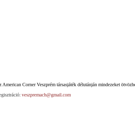
az American Corner Veszprém társasjáték délutánján mindezeket ötvözhe
egisztráció:
veszpremach@gmail.com