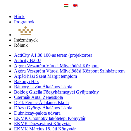
Hírek
Programok
Intézmények
Rólunk
ActiCity A1.08 100-as terem (projektoros)
Acticity B2.07
Agóra Veszprém Városi Művelődési Központ
Agóra Veszprém Városi Művelődési Központ Színházterem
Árpád-házi Szent Margit templom
Bakonyi Ház
Báthory István Általános Iskola
Boldog Gizella Főegyházmegyei Gyűjtemény
Csermák Antal Zeneiskola
Deák Ferenc Általános Iskola
Dózsa György Általános Iskola
Dubniczay-palota udvara
EKMK Cholnoky lakótelepi Könyvtár
EKMK Dózsavárosi Könyvtár
EKMK Március 15. úti Könyvtár