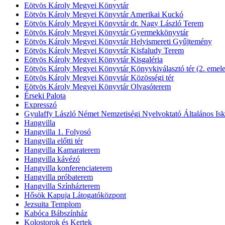
Eötvös Károly Megyei Könyvtár
Eötvös Károly Megyei Könyvtár Amerikai Kuckó
Eötvös Károly Megyei Könyvtár dr. Nagy László Terem
Eötvös Károly Megyei Könyvtár Gyermekkönyvtár
Eötvös Károly Megyei Könyvtár Helyismereti Gyűjtemény
Eötvös Károly Megyei Könyvtár Kisfaludy Terem
Eötvös Károly Megyei Könyvtár Kisgaléria
Eötvös Károly Megyei Könyvtár Könyvkiválasztó tér (2. emele
Eötvös Károly Megyei Könyvtár Közösségi tér
Eötvös Károly Megyei Könyvtár Olvasóterem
Érseki Palota
Expresszó
Gyulaffy László Német Nemzetiségi Nyelvoktató Általános Isk
Hangvilla
Hangvilla 1. Folyosó
Hangvilla előtti tér
Hangvilla Kamaraterem
Hangvilla kávézó
Hangvilla konferenciaterem
Hangvilla próbaterem
Hangvilla Színházterem
Hősök Kapuja Látogatóközpont
Jezsuita Templom
Kabóca Bábszínház
Kolostorok és Kertek