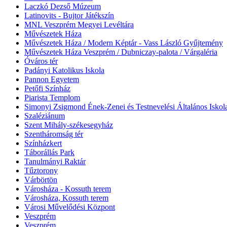
Laczkó Dezső Múzeum
Latinovits - Bujtor Játékszín
MNL Veszprém Megyei Levéltára
Művészetek Háza
Művészetek Háza / Modern Képtár - Vass László Gyűjtemény
Művészetek Háza Veszprém / Dubniczay-palota / Várgaléria
Óváros tér
Padányi Katolikus Iskola
Pannon Egyetem
Petőfi Színház
Piarista Templom
Simonyi Zsigmond Ének-Zenei és Testnevelési Általános Iskol
Szaléziánum
Szent Mihály-székesegyház
Szentháromság tér
Színházkert
Táborállás Park
Tanulmányi Raktár
Tűztorony
Várbörtön
Városháza - Kossuth terem
Városháza, Kossuth terem
Városi Művelődési Központ
Veszprém
Veszprém