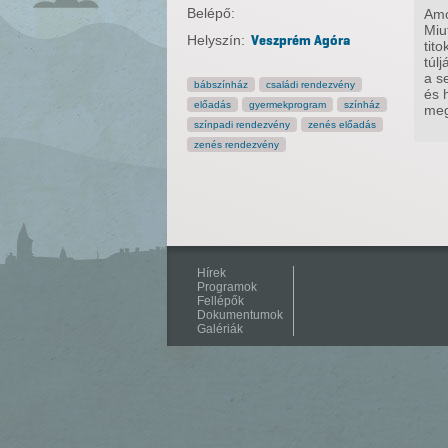
Belépő:
Amo
Miu
Helyszín:
Veszprém Agóra
tit
túl
a s
bábszínház
családi rendezvény
és 
előadás
gyermekprogram
színház
meg
színpadi rendezvény
zenés előadás
zenés rendezvény
Hírek
Programok
Fellépők
Dokumentumok
Galériák