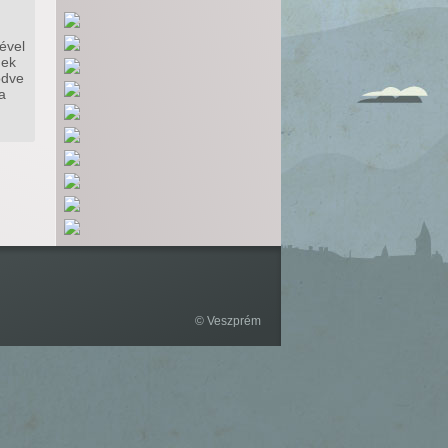
ével
nek
ödve
a
© Veszprém