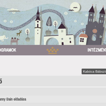
OGRAMOK
INTÉZMÉN
Kabóca Bábszí
ő
nny Bain előadása