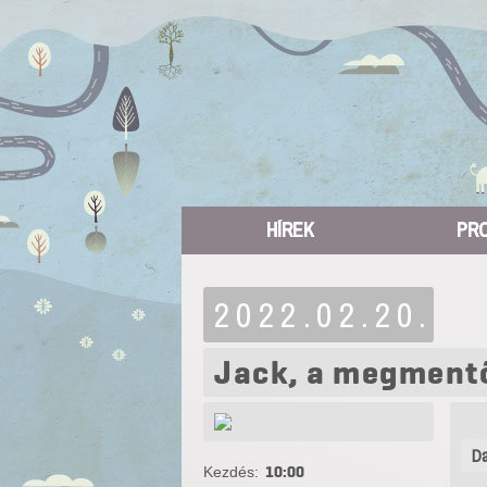
HÍREK
PR
2022.02.20.
Jack, a megment
Da
Kezdés:
10:00