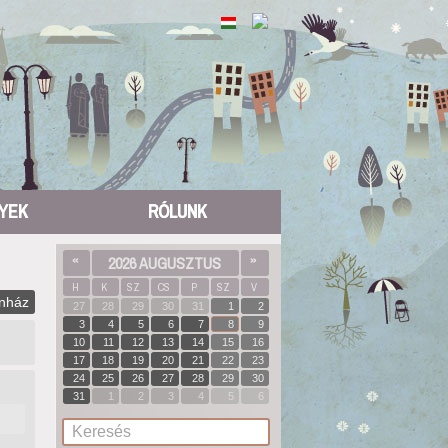
YEK
RÓLUNK
«
2026 AUGUSZTUS
»
H
K
SZ
CS
P
SZ
V
nház
27
28
29
30
31
1
2
3
4
5
6
7
8
9
10
11
12
13
14
15
16
17
18
19
20
21
22
23
24
25
26
27
28
29
30
31
1
2
3
4
5
6