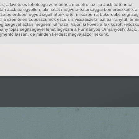
s, a kivételes tehetségű zenebohóc meséli el az ifjú Jack történetét.
tán Jack az egyetlen, aki halált megvető bátorsággal bemerészkedik a
okzatos erdőbe, együtt izgulhatunk érte, miközben a Lükeröpke segítség
jár a szemtelen Loposszumok eszén, s visszaszerzi azt az iránytűt, ami
egítségével aztán mégsem jut haza. Vajon ki követi a fák között rejtőzk
hány tojás segítségével lehet legyőzni a Furmányos Ormányost? Jack, 
mentő lassan, de minden kérdést megválaszol nekünk.