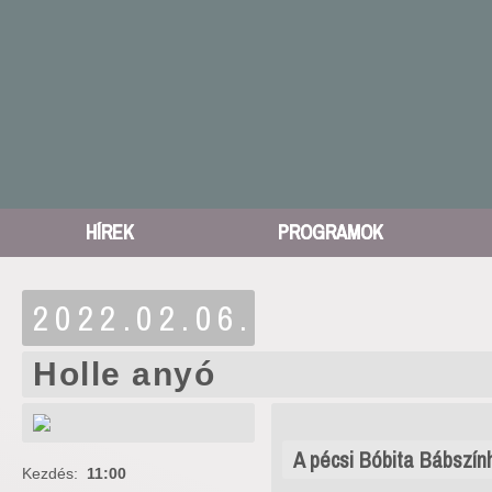
HÍREK
PROGRAMOK
2022.02.06.
Holle anyó
A pécsi Bóbita Bábszí
Kezdés:
11:00