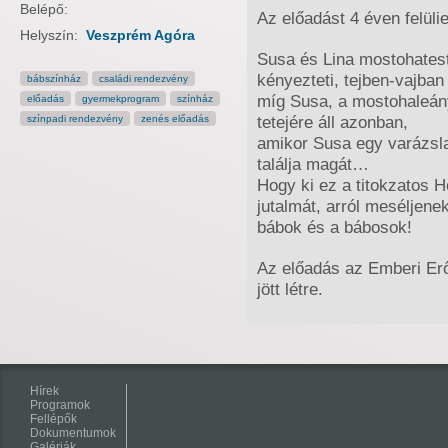
Belépő:
Az előadást 4 éven felüli
Helyszín:
Veszprém Agóra
Susa és Lina mostohates
kényezteti, tejben-vajban 
bábszínház
családi rendezvény
míg Susa, a mostohaleány 
előadás
gyermekprogram
színház
tetejére áll azonban,
színpadi rendezvény
zenés előadás
amikor Susa egy varázsl
találja magát…
Hogy ki ez a titokzatos H
jutalmát, arról meséljene
bábok és a bábosok!
Az előadás az Emberi Er
jött létre.
Hírek
Programok
Fellépők
Dokumentumok
Galériák