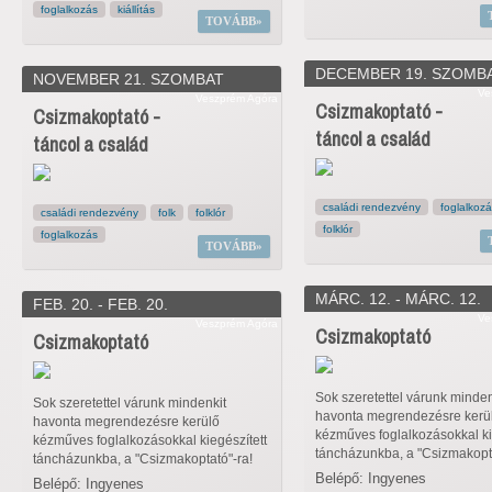
foglalkozás
kiállítás
TOVÁBB
DECEMBER 19. SZOMB
NOVEMBER 21. SZOMBAT
Ve
Veszprém Agóra
Csizmakoptató -
Csizmakoptató -
táncol a család
táncol a család
családi rendezvény
foglalkoz
családi rendezvény
folk
folklór
folklór
foglalkozás
TOVÁBB
MÁRC. 12. - MÁRC. 12.
FEB. 20. - FEB. 20.
Ve
Veszprém Agóra
Csizmakoptató
Csizmakoptató
Sok szeretettel várunk minden
Sok szeretettel várunk mindenkit
havonta megrendezésre kerü
havonta megrendezésre kerülő
kézműves foglalkozásokkal ki
kézműves foglalkozásokkal kiegészített
táncházunkba, a "Csizmakopta
táncházunkba, a "Csizmakoptató"-ra!
Belépő: Ingyenes
Belépő: Ingyenes