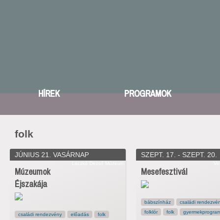
HÍREK
PROGRAMOK
folk
JÚNIUS 21. VASÁRNAP
SZEPT. 17. - SZEPT. 20.
Laczkó Dezső Múzeum
Ve
Múzeumok
Mesefesztivál
Éjszakája
bábszínház
családi rendezvé
folklór
folk
gyermekprogra
családi rendezvény
előadás
folk