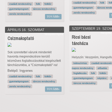
családi rendezvény
folk
fol
családi rendezvény
folk
folklór
gyermekprogram
táncos rend
gyermekprogram
táncos rendezvény
zenés rendezvény
zenés rendezvény
TOVÁBB
SZEPTEMBER 19. SZO
ÁPRILIS 16. SZOMBAT
Hangvill
Veszprém Agóra
Ricsi bácsi
Csizmakoptató
táncháza
Sok szeretettel várunk mindenkit
havonta megrendezésre kerülő
Helyszín: Veszprém, Hangvilla 
kézműves foglalkozásokkal kiegészített
bábszínház
családi rendezvé
táncházunkba, a "Csizmakoptató"-ra!
napos rendezvény
előadás
Belépő: Ingyenes
foglalkozás
folk
folklór
családi rendezvény
folk
folklór
gyermekprogram
néptánc
gyermekprogram
táncos rendezvény
táncos rendezvény
zenés rendezvény
TOVÁBB