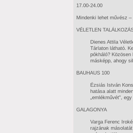
17.00-24.00
Mindenki lehet művész – 
VÉLETLEN TALÁLKOZÁS 
Dienes Attila Vélet
Tárlaton látható. 
pókháló? Közösen k
másképp, ahogy sik
BAUHAUS 100
Ézsiás István Konst
hatása alatt minde
„emlékművét”, egy s
GALAGONYA
Varga Ferenc Iroké
rajzának másolatát