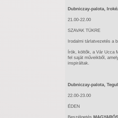
Dubniczay-palota, Irok
21.00-22.00
SZAVAK TÜKRE
Irodalmi tárlatvezetés a
Írók, költők, a Vár Ucca
fel saját műveikből, ame
inspiráltak.
Dubniczay-palota, Tegu
22.00-23.00
ÉDEN
Beszélgetés
MAGYARÓS