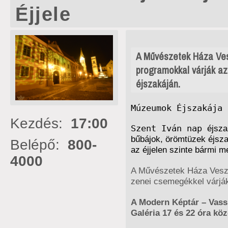
Éjjele
A Művészetek Háza Ves
programokkal várják az
éjszakáján.
Múzeumok Éjszakája
Kezdés:
17:00
Szent Iván nap
éjsza
bűbájok, örömtüzek éjsza
Belépő:
800-
az éjjelen szinte bármi m
4000
A Művészetek Háza Veszp
zenei csemegékkel várják 
A Modern Képtár – Vass
Galéria 17 és 22 óra köz