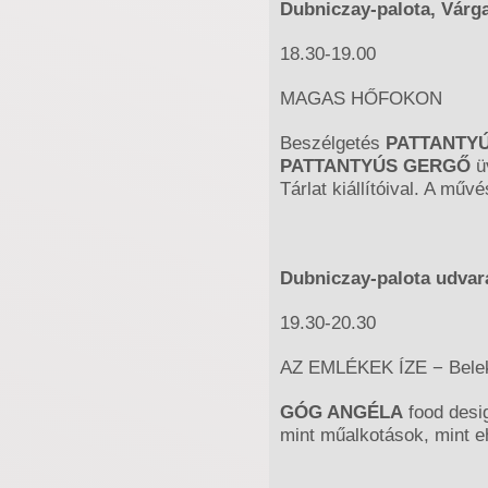
Dubniczay-palota, Várga
18.30-19.00
MAGAS HŐFOKON
Beszélgetés
PATTANTY
PATTANTYÚS GERGŐ
ü
Tárlat kiállítóival. A mű
Dubniczay-palota udvar
19.30-20.30
AZ EMLÉKEK ÍZE − Belek
GÓG ANGÉLA
food desi
mint műalkotások, mint e