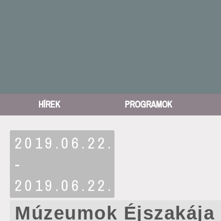
HÍREK
PROGRAMOK
2019.06.22.
-
2019.06.22.
Múzeumok Éjszakája /