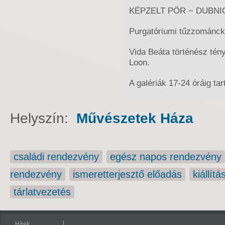
KÉPZELT PÖR − DUBNI
Purgatóriumi tűzzománck
Vida Beáta történész tény
Loon.
A galériák 17-24 óráig ta
Helyszín:
Művészetek Háza
családi rendezvény
egész napos rendezvény
rendezvény
ismeretterjesztő előadás
kiállítá
tárlatvezetés
Hírek