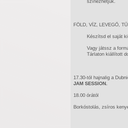
színezhetjük.
FÖLD, VÍZ, LEVEGŐ, T
Készítsd el saját k
Vagy játssz a form
Tárlaton kiállított
17.30-tól hajnalig a Dub
JAM SESSION.
18.00 órától
Borkóstolás, zsíros kenyé