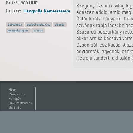
Belépő:
900 HUF
Szegény Dzsoni a világ le
Helyszín:
Hangvilla Kamaraterem
egészen addig, amíg meg n
Östör király leányával. On
szívének rabja lesz: belesz
bábszínház
családi rendezvény
előadás
gyermekprogram
színház
Százarcú boszorkány rette
akkor Árnika kacsává válto
Dzsoniból lesz kacsa. A sz
egyformák legyenek, ezért
Hétfejű tündért, aki talán 
Hírek
Programok
Fellépők
Dokumentumok
Galériák