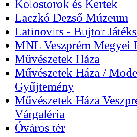
Kolostorok és Kertek
Laczkó Dezső Múzeum
Latinovits - Bujtor Játék
MNL Veszprém Megyei L
Művészetek Háza
Művészetek Háza / Moder
Gyűjtemény
Művészetek Háza Veszpré
Várgaléria
Óváros tér