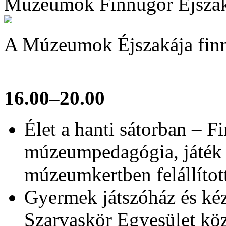
Múzeumok Finnugor Éjszak
A Múzeumok Éjszakája finn
16.00
–20.00
Élet a hanti sátorban – F
múzeumpedagógia, játék é
múzeumkertben felállított
Gyermek játszóház és ké
Szarvaskör Egyesület kö