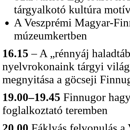
tárgyalkotó kultúra motí
A Veszprémi Magyar-Finn
múzeumkertben
16.15
– A „rénnyáj haladtába
nyelvrokonaink tárgyi világ
megnyitása a göcseji Finnu
19.00–19.45
Finnugor hagy
foglalkoztató teremben
20.00
Fáklyás felvonulás a