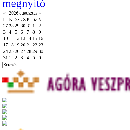
megnyitó
«
2026 augusztus
»
H
K
Sz
Cs
P
Sz
V
27
28
29
30
31
1
2
3
4
5
6
7
8
9
10
11
12
13
14
15
16
17
18
19
20
21
22
23
24
25
26
27
28
29
30
31
1
2
3
4
5
6