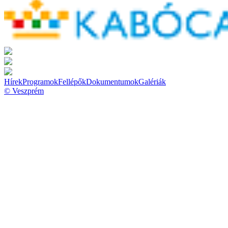
Hírek
Programok
Fellépők
Dokumentumok
Galériák
© Veszprém