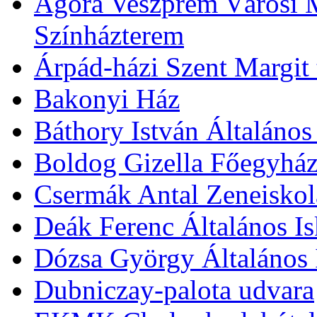
Agóra Veszprém Városi 
Színházterem
Árpád-házi Szent Margit
Bakonyi Ház
Báthory István Általános
Boldog Gizella Főegyhá
Csermák Antal Zeneiskol
Deák Ferenc Általános Is
Dózsa György Általános 
Dubniczay-palota udvara