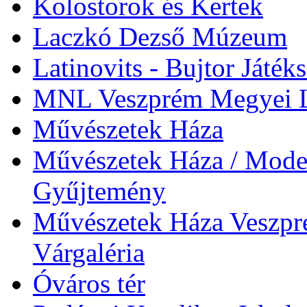
Kolostorok és Kertek
Laczkó Dezső Múzeum
Latinovits - Bujtor Játék
MNL Veszprém Megyei L
Művészetek Háza
Művészetek Háza / Moder
Gyűjtemény
Művészetek Háza Veszpré
Várgaléria
Óváros tér