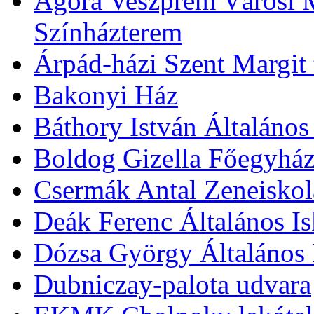
Agóra Veszprém Városi 
Színházterem
Árpád-házi Szent Margit
Bakonyi Ház
Báthory István Általános
Boldog Gizella Főegyhá
Csermák Antal Zeneiskol
Deák Ferenc Általános Is
Dózsa György Általános 
Dubniczay-palota udvara