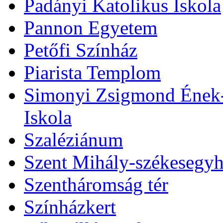
Padányi Katolikus Iskola
Pannon Egyetem
Petőfi Színház
Piarista Templom
Simonyi Zsigmond Ének-Z
Iskola
Szaléziánum
Szent Mihály-székesegy
Szentháromság tér
Színházkert