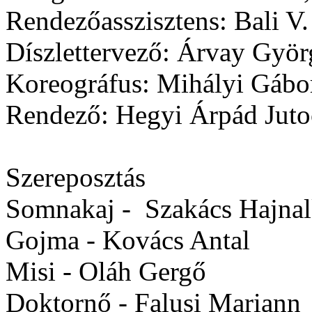
Rendezőasszisztens: Bali V
Díszlettervező: Árvay Gyö
Koreográfus: Mihályi Gábor
Rendező: Hegyi Árpád Juto
Szereposztás
Somnakaj -
Szakács Hajnal
Gojma -
Kovács Antal
Misi -
Oláh Gergő
Doktornő
- Falusi Mariann