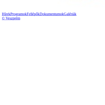
Hírek
Programok
Fellépők
Dokumentumok
Galériák
© Veszprém