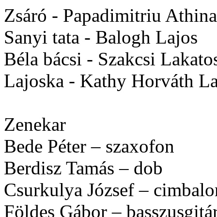
Zsáró -
Papadimitriu Athina
Sanyi tata -
Balogh Lajos
Béla bácsi
- Szakcsi Lakato
Lajoska -
Kathy Horváth La
Zenekar
Bede Péter – szaxofon
Berdisz Tamás – dob
Csurkulya József – cimbal
Földes Gábor – basszusgitá