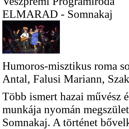
Veszprémi Programiroda
ELMARAD - Somnakaj
Humoros-misztikus roma sor
Antal, Falusi Mariann, Sza
Több ismert hazai művész é
munkája nyomán megszületet
Somnakaj. A történet bőve