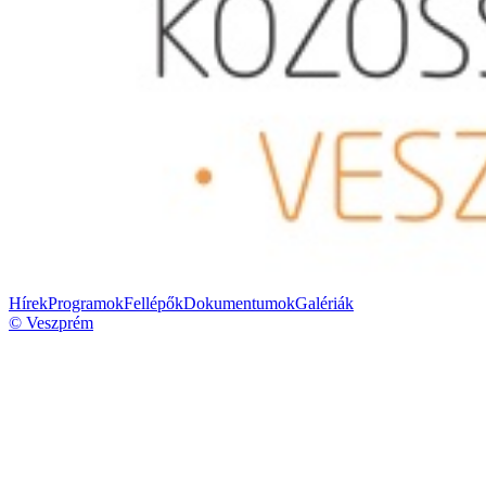
Hírek
Programok
Fellépők
Dokumentumok
Galériák
© Veszprém