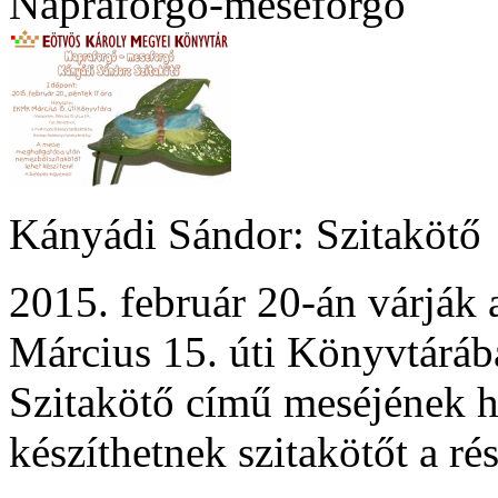
Napraforgó-meseforgó
Kányádi Sándor: Szitakötő
2015. február 20-án várjá
Március 15. úti Könyvtáráb
Szitakötő című meséjének h
készíthetnek szitakötőt a ré