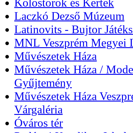
Kolostorok és Kertek
Laczkó Dezső Múzeum
Latinovits - Bujtor Játék
MNL Veszprém Megyei L
Művészetek Háza
Művészetek Háza / Moder
Gyűjtemény
Művészetek Háza Veszpré
Várgaléria
Óváros tér