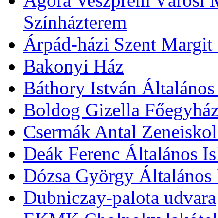
Agóra Veszprém Városi 
Színházterem
Árpád-házi Szent Margit
Bakonyi Ház
Báthory István Általános
Boldog Gizella Főegyhá
Csermák Antal Zeneiskol
Deák Ferenc Általános Is
Dózsa György Általános 
Dubniczay-palota udvara