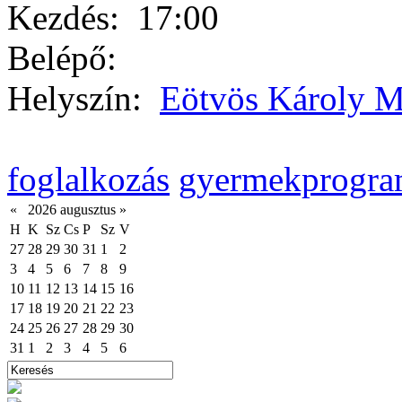
Kezdés:
17:00
Belépő:
Helyszín:
Eötvös Károly M
foglalkozás
gyermekprogr
«
2026 augusztus
»
H
K
Sz
Cs
P
Sz
V
27
28
29
30
31
1
2
3
4
5
6
7
8
9
10
11
12
13
14
15
16
17
18
19
20
21
22
23
24
25
26
27
28
29
30
31
1
2
3
4
5
6