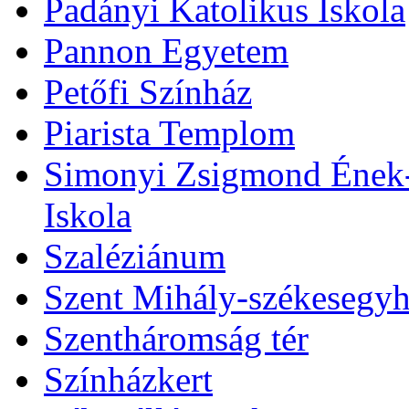
Padányi Katolikus Iskola
Pannon Egyetem
Petőfi Színház
Piarista Templom
Simonyi Zsigmond Ének-Z
Iskola
Szaléziánum
Szent Mihály-székesegy
Szentháromság tér
Színházkert