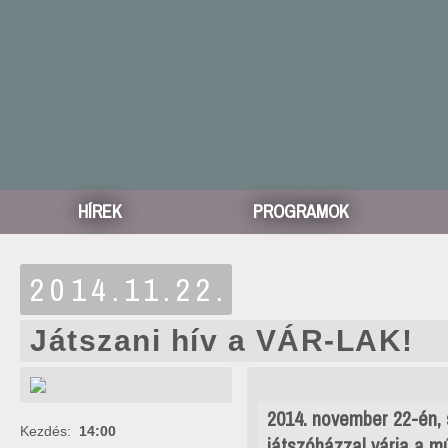
HÍREK
PROGRAMOK
2014.11.22.
Játszani hív a VÁR-LAK!
2014. november 22-én
Kezdés:
14:00
játszóházzal várja a m