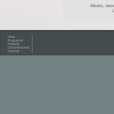
Alkoss, neve
Hírek
Programok
Fellépők
Dokumentumok
Galériák