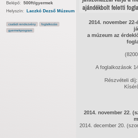
Belépő:
500ft/gyermek
ajándékbolt feletti fog
Helyszín:
Laczkó Dezső Múzeum
2014. november 22
családi rendezvény
foglalkozás
j
gyermekprogram
a múzeum az érdeklőd
fogl
(8200
A foglalkozások 14
Részvételi díj
Kísér
2014. november 22. (s
m
2014. december 20. (szo