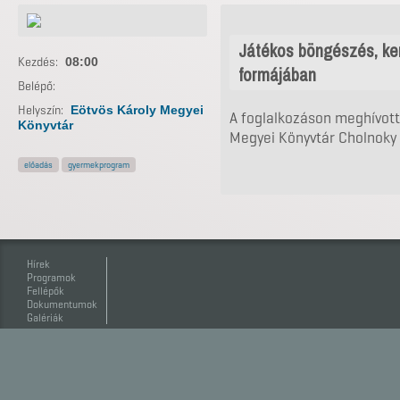
Játékos böngészés, ker
Kezdés:
08:00
formájában
Belépő:
Helyszín:
Eötvös Károly Megyei
A foglalkozáson meghívott 
Könyvtár
Megyei Könyvtár Cholnoky 
előadás
gyermekprogram
Hírek
Programok
Fellépők
Dokumentumok
Galériák