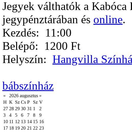
Jegyek válthatók a Kabóca 
jegypénztárában és
online
.
Kezdés:
11:00
Belépő:
1200 Ft
Helyszín:
Hangvilla Szính
bábszínház
«
2026 augusztus
»
H
K
Sz
Cs
P
Sz
V
27
28
29
30
31
1
2
3
4
5
6
7
8
9
10
11
12
13
14
15
16
17
18
19
20
21
22
23