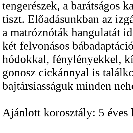
tengerészek, a barátságos k
tiszt. Előadásunkban az izg
a matróznóták hangulatát i
két felvonásos bábadaptáció
hódokkal, fénylényekkel, k
gonosz cickánnyal is találk
bajtársiasságuk minden ne
Ajánlott korosztály: 5 éves 