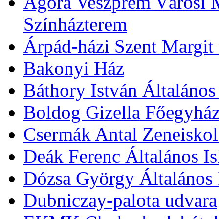
Agóra Veszprém Városi 
Színházterem
Árpád-házi Szent Margit
Bakonyi Ház
Báthory István Általános
Boldog Gizella Főegyhá
Csermák Antal Zeneiskol
Deák Ferenc Általános Is
Dózsa György Általános 
Dubniczay-palota udvara