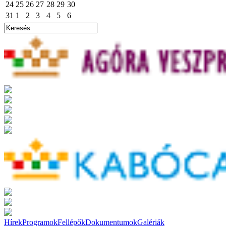
24
25
26
27
28
29
30
31
1
2
3
4
5
6
Hírek
Programok
Fellépők
Dokumentumok
Galériák