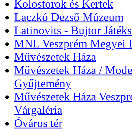
Kolostorok és Kertek
Laczkó Dezső Múzeum
Latinovits - Bujtor Játék
MNL Veszprém Megyei L
Művészetek Háza
Művészetek Háza / Moder
Gyűjtemény
Művészetek Háza Veszpré
Várgaléria
Óváros tér