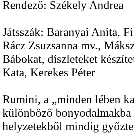
Rendező: Székely Andrea
Játsszák: Baranyai Anita, F
Rácz Zsuzsanna mv., Máks
Bábokat, díszleteket készít
Kata, Kerekes Péter
Rumini, a „minden lében kan
különböző bonyodalmakba k
helyzetekből mindig győztes