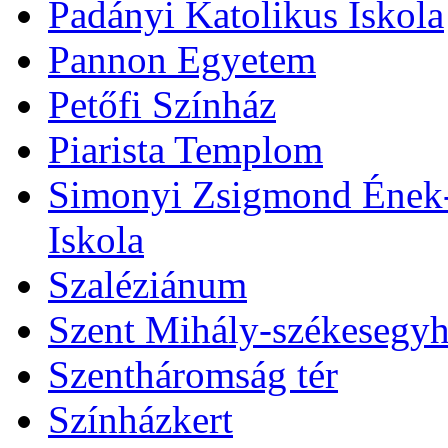
Padányi Katolikus Iskola
Pannon Egyetem
Petőfi Színház
Piarista Templom
Simonyi Zsigmond Ének-Z
Iskola
Szaléziánum
Szent Mihály-székesegy
Szentháromság tér
Színházkert