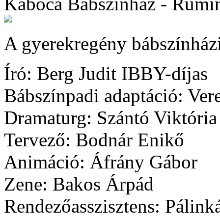
Kabóca Bábszínház - Rumini
A gyerekregény bábszínházi
Író: Berg Judit IBBY-díjas
Bábszínpadi adaptáció: Vere
Dramaturg: Szántó Viktória
Tervező: Bodnár Enikő
Animáció: Áfrány Gábor
Zene: Bakos Árpád
Rendezőasszisztens: Pálinká