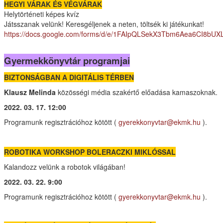
HEGYI VÁRAK ÉS VÉGVÁRAK
Helytörténeti képes kvíz
Játsszanak velünk! Keresgéljenek a neten, töltsék ki játékunkat!
https://docs.google.com/forms/d/e/1FAIpQLSekX3Tbm6Aea6CI8bU
Gyermekkönyvtár programjai
BIZTONSÁGBAN A DIGITÁLIS TÉRBEN
Klausz Melinda
közösségi média szakértő előadása kamaszoknak.
2022. 03. 17. 12:00
Programunk regisztrációhoz kötött (
gyerekkonyvtar@ekmk.hu
).
ROBOTIKA WORKSHOP BOLERACZKI MIKLÓSSAL
Kalandozz velünk a robotok világában!
2022. 03. 22. 9:00
Programunk regisztrációhoz kötött (
gyerekkonyvtar@ekmk.hu
).