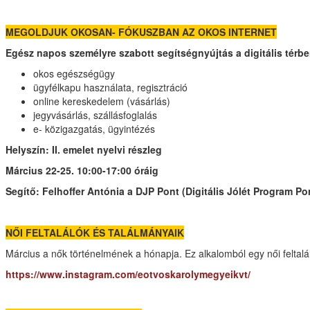
MEGOLDJUK OKOSAN- FÓKUSZBAN AZ OKOS INTERNET
Egész napos személyre szabott segítségnyújtás a digitális térb
okos egészségügy
ügyfélkapu használata, regisztráció
online kereskedelem (vásárlás)
jegyvásárlás, szállásfoglalás
e- közigazgatás, ügyintézés
Helyszín: II. emelet nyelvi részleg
Március 22-25. 10:00-17:00 óráig
Segítő: Felhoffer Antónia a DJP Pont (Digitális Jólét Program P
NŐI FELTALÁLÓK ÉS TALÁLMÁNYAIK
Március a nők történelmének a hónapja. Ez alkalomból egy női feltalá
https://www.instagram.com/eotvoskarolymegyeikvt/