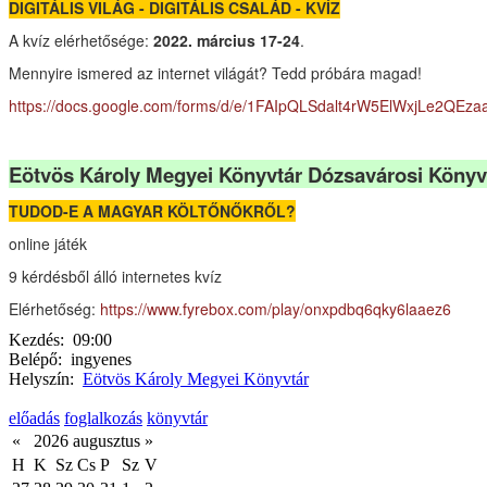
DIGITÁLIS VILÁG - DIGITÁLIS CSALÁD - KVÍZ
A kvíz elérhetősége:
2022. március 17-24
.
Mennyire ismered az internet világát? Tedd próbára magad!
https://docs.google.com/forms/d/e/1FAIpQLSdalt4rW5ElWxjLe2Q
Eötvös Károly Megyei Könyvtár Dózsavárosi Könyv
TUDOD-E A MAGYAR KÖLTŐNŐKRŐL?
online játék
9 kérdésből álló internetes kvíz
Elérhetőség:
https://www.fyrebox.com/play/onxpdbq6qky6laaez6
Kezdés:
09:00
Belépő:
ingyenes
Helyszín:
Eötvös Károly Megyei Könyvtár
előadás
foglalkozás
könyvtár
«
2026 augusztus
»
H
K
Sz
Cs
P
Sz
V