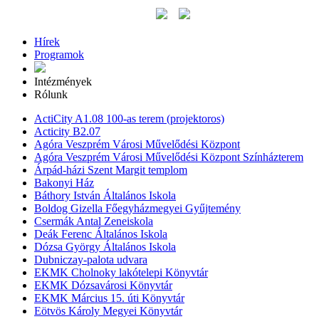
Hírek
Programok
Intézmények
Rólunk
ActiCity A1.08 100-as terem (projektoros)
Acticity B2.07
Agóra Veszprém Városi Művelődési Központ
Agóra Veszprém Városi Művelődési Központ Színházterem
Árpád-házi Szent Margit templom
Bakonyi Ház
Báthory István Általános Iskola
Boldog Gizella Főegyházmegyei Gyűjtemény
Csermák Antal Zeneiskola
Deák Ferenc Általános Iskola
Dózsa György Általános Iskola
Dubniczay-palota udvara
EKMK Cholnoky lakótelepi Könyvtár
EKMK Dózsavárosi Könyvtár
EKMK Március 15. úti Könyvtár
Eötvös Károly Megyei Könyvtár