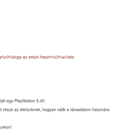
9g%c3%bcgy-az-eeszt-haszn%c3%a1lata
jél egy PlayStation 5-öt!
t része az életünknek, hogyan válik a társadalom hasznára.
unkon!