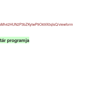
EzaaMh42HUN2P3bZKytwP9O69X0qIsQ/viewform
tár programja