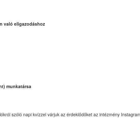
en való eligazodáshoz
ont) munkatársa
lókról szóló napi kvízzel várjuk az érdeklődőket az intézmény Instagram