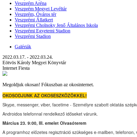
Veszprém Aréna
Veszprém Megyei Levéltár
Veszprém, Óváros tér
Veszprémi Állatkert
Veszprémi Cholnoky Jenő Általános Iskola
Veszprémi Egyetemi Stadion
Veszprémi Stadion
Galériák
2022.03.17. - 2022.03.24.
Eötvös Károly Megyei Könyvtár
Internet Fiesta
Megoldjuk okosan! Fókuszban az okosinternet.
OKOSODJUNK AZ OKOSESZKÖZÖKKEL!
Skype, messenger, viber, facetime - Személyre szabott oktatás szép
Androidos telefonnal rendelkező időseket várunk.
Március 23. 9:00, III. emelet Olvasóterem
A programhoz előzetes regisztráció szükséges e-mailben, telefonon, 