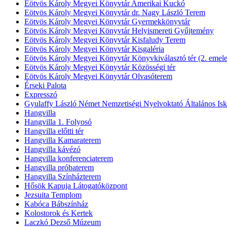
Eötvös Károly Megyei Könyvtár Amerikai Kuckó
Eötvös Károly Megyei Könyvtár dr. Nagy László Terem
Eötvös Károly Megyei Könyvtár Gyermekkönyvtár
Eötvös Károly Megyei Könyvtár Helyismereti Gyűjtemény
Eötvös Károly Megyei Könyvtár Kisfaludy Terem
Eötvös Károly Megyei Könyvtár Kisgaléria
Eötvös Károly Megyei Könyvtár Könyvkiválasztó tér (2. emele
Eötvös Károly Megyei Könyvtár Közösségi tér
Eötvös Károly Megyei Könyvtár Olvasóterem
Érseki Palota
Expresszó
Gyulaffy László Német Nemzetiségi Nyelvoktató Általános Isk
Hangvilla
Hangvilla 1. Folyosó
Hangvilla előtti tér
Hangvilla Kamaraterem
Hangvilla kávézó
Hangvilla konferenciaterem
Hangvilla próbaterem
Hangvilla Színházterem
Hősök Kapuja Látogatóközpont
Jezsuita Templom
Kabóca Bábszínház
Kolostorok és Kertek
Laczkó Dezső Múzeum