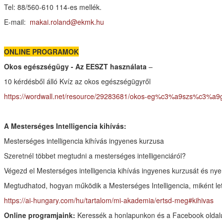
Tel: 88/560-610 114-es mellék.
E-mail:
makai.roland@ekmk.hu
ONLINE PROGRAMOK
Okos egészségügy - Az EESZT használata
–
10 kérdésből álló Kvíz az okos egészségügyről
https://wordwall.net/resource/29283681/okos-eg%c3%a9szs%c3%a
A Mesterséges Intelligencia kihívás:
Mesterséges intelligencia kihívás ingyenes kurzusa
Szeretnél többet megtudni a mesterséges intelligenciáról?
Végezd el Mesterséges intelligencia kihívás ingyenes kurzusát és nyer
Megtudhatod, hogyan működik a Mesterséges Intelligencia, miként let
https://ai-hungary.com/hu/tartalom/mi-akademia/ertsd-meg#kihivas
Online programjaink:
Keressék a honlapunkon és a Facebook oldal