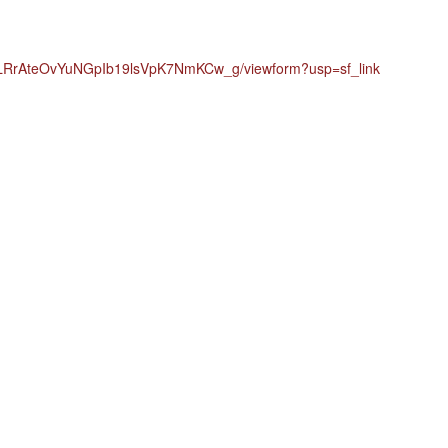
XLRrAteOvYuNGpIb19lsVpK7NmKCw_g/viewform?usp=sf_link