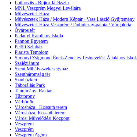
Latinovits - Bujtor Játékszín
MNL Veszprém Megyei Levéltára
Művészetek Háza
Művészetek Háza / Modern Képtár - Vass László Gyűjtemény
Művészetek Háza Veszprém / Dubniczay-palota / Várgaléria
Óváros tér
Padányi Katolikus Iskola
Pannon Egyetem
Petőfi Színház
Piarista Templom
Simonyi Zsigmond Ének-Zenei és Testnevelési Általános Iskol
Szaléziánum
Szent Mihály-székesegyház
Szentháromság tér
Színházkert
Táborállás Park
Tanulmányi Raktár
Tűztorony
Várbörtön
Városháza - Kossuth terem
Városháza, Kossuth terem
Városi Művelődési Központ
Veszprém
Veszprém
Veszprém Agóra