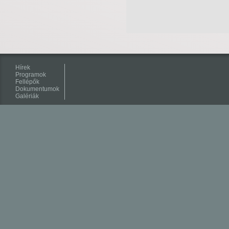
Hírek
Programok
Fellépők
Dokumentumok
Galériák