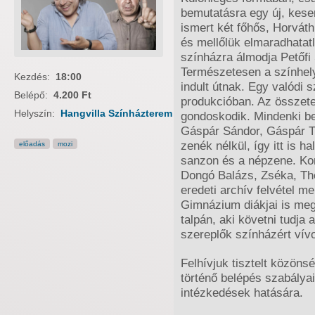
bemutatásra egy új, keser
ismert két főhős, Horvát
és mellőlük elmaradhatat
színházra álmodja Petőfi 
Természetesen a színhel
Kezdés:
18:00
indult útnak. Egy valódi 
Belépő:
4.200 Ft
produkcióban. Az összete
Helyszín:
Hangvilla Színházterem
gondoskodik. Mindenki be
Gáspár Sándor, Gáspár Ti
zenék nélkül, így itt is ha
előadás
mozi
sanzon és a népzene. Ko
Dongó Balázs, Zséka, The
eredeti archív felvétel me
Gimnázium diákjai is meg
talpán, aki követni tudja
szereplők színházért vív
Felhívjuk tisztelt közön
történő belépés szabálya
intézkedések hatására.